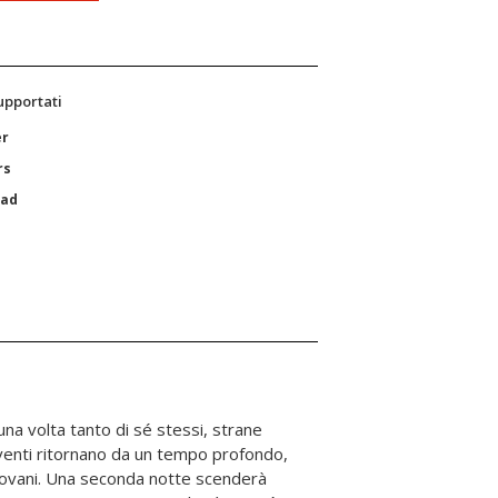
supportati
er
rs
Pad