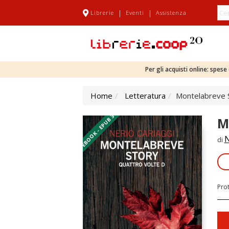
|
|
Librerie
Eventi
Assistenza
Per gli acquisti online: spes
Home
Letteratura
Montelabreve 
EBOOK - EPUB 3
M
N
di
Pro