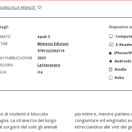
IUNGI ALLA WISHLIST
tagli
Dispositivi 
Comput
RMATO
epub 3
TORE
Mimesis Edizioni
E-Reade
N
9791222302119
iPhone/i
O PUBBLICAZIONE
2023
Androids
EGORIA
Letteratura
Kindle
GUA
ita
Kobo
e di studenti è bloccata
anto di sé stessi, strane
agna. La stranezza del luogo
rnano da un tempo profondo,
l sorgere del sole gli animali
. Una seconda notte scenderà