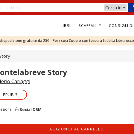
LIBRI
SCAFFALI
CONSIGLI D
e di spedizione gratuite da 25€ - Per i soci Coop o con tessera fedeltà Librerie.c
Story
ontelabreve Story
erio Cariaggi
EPUB 3
Social DRM
tezione:
AGGIUNGI AL CARRELLO