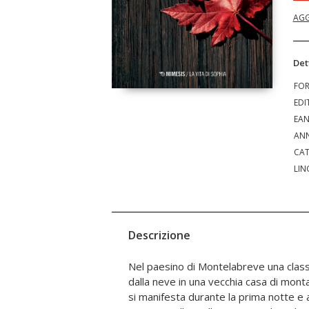
AGG
Det
FO
EDI
EA
ANN
CAT
LIN
Descrizione
Nel paesino di Montelabreve una class
più intimi e, mentre parlano una volta t
dalla neve in una vecchia casa di mont
congiunture ed enigmatici eventi rito
si manifesta durante la prima notte e a
intrecciandosi alle vite dei giovani