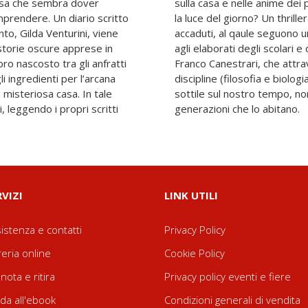
cosa che sembra dover
, ma cosa recherà con sé
prendere. Un diario scritto
o ispirato a fatti realmente
to, Gilda Venturini, viene
iflessioni teoriche intorno
storie oscure apprese in
i di Silvano Tagliagambe e
bro nascosto tra gli anfratti
risma delle loro rispettive
i ingredienti per l’arcana
cano di tessere una trama
 misteriosa casa. In tale
lle giovani e inquiete
, leggendo i propri scritti
generazioni che lo abitano.
RVIZI
LINK UTILI
istenza e contatti
Privacy Policy
reria online
Cookie Policy
nota e ritira
Privacy policy eventi e fiere
da all'ebook
Condizioni generali di vendita