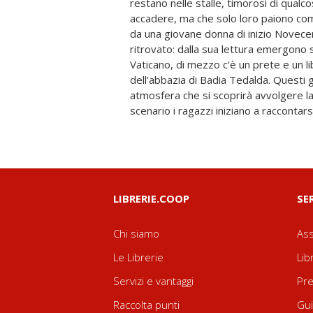
restano nelle stalle, timorosi di qual
sulla casa e nelle anime dei protagonisti
accadere, ma che solo loro paiono com
la luce del giorno? Un thriller storic
da una giovane donna di inizio Novecen
accaduti, al qaule seguono una serie di r
ritrovato: dalla sua lettura emergono 
agli elaborati degli scolari e due sagg
Vaticano, di mezzo c’è un prete e un li
Franco Canestrari, che attraverso il p
dell’abbazia di Badia Tedalda. Questi gl
discipline (filosofia e biologia), cer
atmosfera che si scoprirà avvolgere la
sottile sul nostro tempo, nonché su
scenario i ragazzi iniziano a raccontarsi
LIBRERIE.COOP
SE
Chi siamo
Ass
Le Librerie
Lib
Servizi e vantaggi
Pre
Raccolta punti
Gui