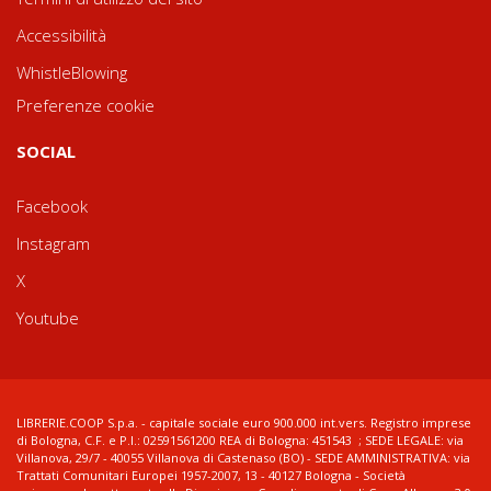
Accessibilità
WhistleBlowing
Preferenze cookie
SOCIAL
Facebook
Instagram
X
Youtube
LIBRERIE.COOP S.p.a. - capitale sociale euro 900.000 int.vers. Registro imprese
di Bologna, C.F. e P.I.: 02591561200 REA di Bologna: 451543 ; SEDE LEGALE: via
Villanova, 29/7 - 40055 Villanova di Castenaso (BO) - SEDE AMMINISTRATIVA: via
Trattati Comunitari Europei 1957-2007, 13 - 40127 Bologna - Società