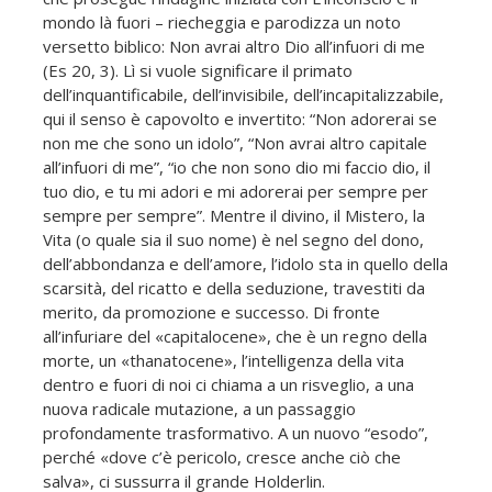
mondo là fuori – riecheggia e parodizza un noto
versetto biblico: Non avrai altro Dio all’infuori di me
(Es 20, 3). Lì si vuole significare il primato
dell’inquantificabile, dell’invisibile, dell’incapitalizzabile,
qui il senso è capovolto e invertito: “Non adorerai se
non me che sono un idolo”, “Non avrai altro capitale
all’infuori di me”, “io che non sono dio mi faccio dio, il
tuo dio, e tu mi adori e mi adorerai per sempre per
sempre per sempre”. Mentre il divino, il Mistero, la
Vita (o quale sia il suo nome) è nel segno del dono,
dell’abbondanza e dell’amore, l’idolo sta in quello della
scarsità, del ricatto e della seduzione, travestiti da
merito, da promozione e successo. Di fronte
all’infuriare del «capitalocene», che è un regno della
morte, un «thanatocene», l’intelligenza della vita
dentro e fuori di noi ci chiama a un risveglio, a una
nuova radicale mutazione, a un passaggio
profondamente trasformativo. A un nuovo “esodo”,
perché «dove c’è pericolo, cresce anche ciò che
salva», ci sussurra il grande Holderlin.