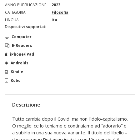
ANNO PUBBLICAZIONE
2023
CATEGORIA
Filosofia
LINGUA
ita
Dispositivi supportati
Computer
E-Readers
iPhone/iPad
Androids
Kindle
Kobo
Descrizione
Tutto cambia dopo il Covid, ma non l’idolo-capitalismo.
O meglio: ce lo teniamo e continuiamo ad “adorarlo” o
a subirlo in una sua nuova variante. Il titolo del libello –
che prosegue l’indagine iniziata con L’inconscio è il