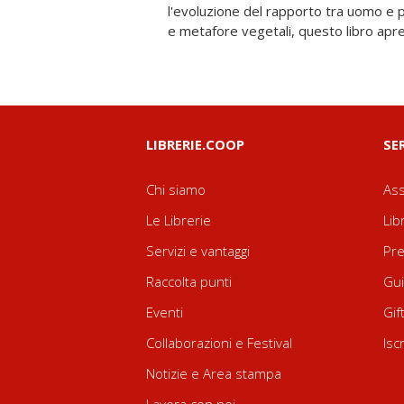
l'evoluzione del rapporto tra uomo e p
illumina di nuova luce il rapporto t
e metafore vegetali, questo libro apre
LIBRERIE.COOP
SE
Chi siamo
Ass
Le Librerie
Lib
Servizi e vantaggi
Pre
Raccolta punti
Gui
Eventi
Gif
Collaborazioni e Festival
Isc
Notizie e Area stampa