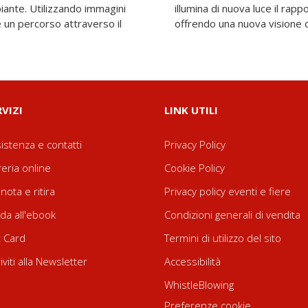
iante. Utilizzando immagini
ra piante ed esseri umani,
 un percorso attraverso il
offrendo una nuova visione d
RVIZI
LINK UTILI
istenza e contatti
Privacy Policy
reria online
Cookie Policy
nota e ritira
Privacy policy eventi e fiere
da all'ebook
Condizioni generali di vendita
t Card
Termini di utilizzo del sito
riviti alla Newsletter
Accessibilità
WhistleBlowing
Preferenze cookie