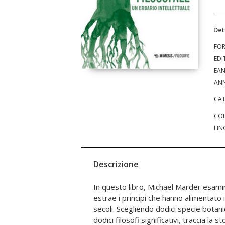
Det
FO
EDI
EA
ANN
CAT
COL
LIN
Descrizione
In questo libro, Michael Marder esami
fitto sottobosco e le intricate radici dell
estrae i principi che hanno alimentato i
Platone alle ninfee di Luce Irigaray, dall
secoli. Scegliendo dodici specie bota
meli di Heidegger, dai tulipani di Kant ai g
dodici filosofi significativi, traccia la s
a un viaggio accessibile a ogni lettore