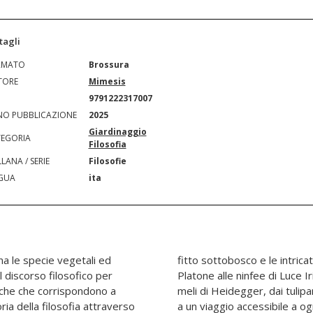
tagli
RMATO
Brossura
TORE
Mimesis
N
9791222317007
O PUBBLICAZIONE
2025
Giardinaggio
EGORIA
Filosofia
LANA / SERIE
Filosofie
GUA
ita
na le specie vegetali ed
a filosofia. Dal platano di
l discorso filosofico per
e pere di Sant'Agostino ai
niche che corrispondono a
irasoli di Derrida, ci invita
toria della filosofia attraverso
: un erbario intellettuale che