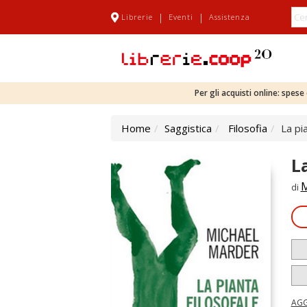
|
|
Librerie
Eventi
Assistenza
Per gli acquisti online: spes
Home
Saggistica
Filosofia
La pi
L
M
di
AGG