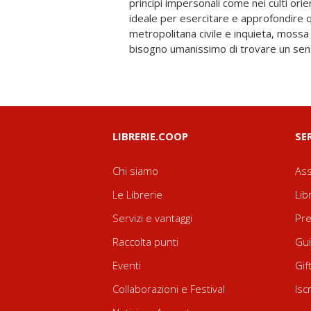
principi impersonali come nei culti orient
religioso del modo in cui molti atei affro
ideale per esercitare e approfondire q
del senso dell’esistenza e dell’universo. U
metropolitana civile e inquieta, mossa 
riguarda solo la razionalità, ma bisogni 
bisogno umanissimo di trovare un sen
LIBRERIE.COOP
SE
Chi siamo
Ass
Le Librerie
Lib
Servizi e vantaggi
Pre
Raccolta punti
Gui
Eventi
Gif
Collaborazioni e Festival
Isc