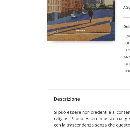
AGG
Det
FO
EDI
EA
ANN
CAT
LIN
Descrizione
Si può essere non credenti e al con
mondano alla vita individuale e collettiv
religiosi. Si può essere mossi da un g
dibattito fra atei e credenti, questo l
con la trascendenza senza che questo im
rivendicando il carattere specif