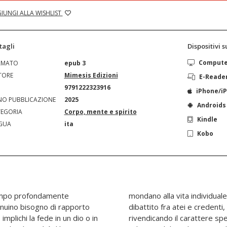
IUNGI ALLA WISHLIST
tagli
Dispositivi 
Comput
RMATO
epub 3
TORE
Mimesis Edizioni
E-Reade
N
9791222323916
iPhone/i
O PUBBLICAZIONE
2025
Androids
EGORIA
Corpo, mente e spirito
Kindle
GUA
ita
Kobo
tempo profondamente
a. Nell’aspro e rigido
enuino bisogno di rapporto
ibro fa un passo in avanti,
plichi la fede in un dio o in
icatamente e intensamente