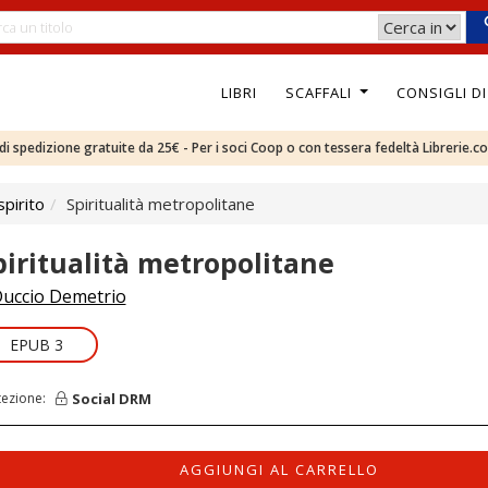
LIBRI
SCAFFALI
CONSIGLI D
e di spedizione gratuite da 25€ - Per i soci Coop o con tessera fedeltà Librerie.c
pirito
Spiritualità metropolitane
piritualità metropolitane
uccio Demetrio
EPUB 3
Social DRM
tezione:
AGGIUNGI AL CARRELLO