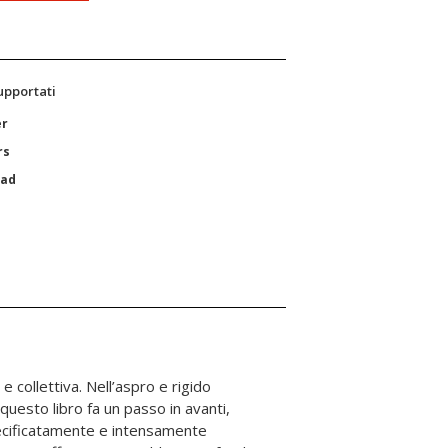
supportati
er
rs
Pad