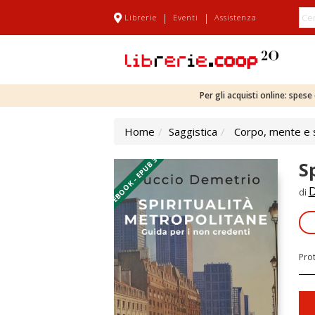
|
|
Librerie
Eventi
Assistenza
Per gli acquisti online: spes
Home
Saggistica
Corpo, mente e s
EBOOK - EPUB 3
S
D
di
Pro