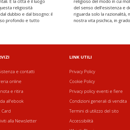
ali. E la città è il luogo
ntano i problemi profondi
uesta religiosità
n modo cioè che non
dal dubbio e dal bisogno: il
arcaici e ineliminabili della
so profondo e tutto
nostra vita psichica, in grado
RVIZI
LINK UTILI
istenza e contatti
Privacy Policy
reria online
Cookie Policy
nota e ritira
Privacy policy eventi e fiere
da all'ebook
Condizioni generali di vendita
t Card
Termini di utilizzo del sito
riviti alla Newsletter
Accessibilità