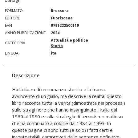
Dettagli
FORMATO
Brossura
EDITORE
Fuoriscena
EAN
9791222500119
ANNO PUBBLICAZIONE
2024
Attualità e politica
CATEGORIA
Storia
LINGUA
ita
Descrizione
Ha la forza di un romanzo storico e la trama
avvincente di un giallo, ma descrive la realtà: questo
libro racconta tutta la verità (dimostrata nei processi)
sulle stragi nere che hanno insanguinato l'Italia dal
1969 al 1980 e sulla strategia di terrorismo mafioso
che ha continuato a colpire dal 1984 al 1993. In
queste pagine ci sono tutti (e solo) i fatti certi e
incontestabili, comprovati dalle sentenze definitive,