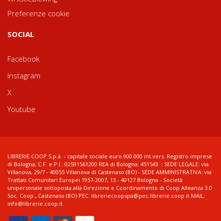
Preferenze cookie
SOCIAL
Facebook
Instagram
X
Youtube
LIBRERIE.COOP S.p.a. - capitale sociale euro 900.000 int.vers. Registro imprese
di Bologna, C.F. e P.I.: 02591561200 REA di Bologna: 451543 ; SEDE LEGALE: via
Villanova, 29/7 - 40055 Villanova di Castenaso (BO) - SEDE AMMINISTRATIVA: via
Trattati Comunitari Europei 1957-2007, 13 - 40127 Bologna - Società
unipersonale sottoposta alla Direzione e Coordinamento di Coop Alleanza 3.0
Soc. Coop., Castenaso (BO) PEC: libreriecoopspa@pec.librerie.coop.it MAIL:
info@librerie.coop.it