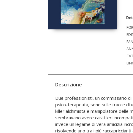
Det
FO
EDI
EA
ANN
CAT
LIN
Descrizione
Due professionisti, un commissario di
coincidenze, un ex dirigente di un rinom
psico-terapeuta, sono sulle tracce di un
fidato collaboratore. Interviene persi
killer alchimista e manipolatore delle me
dall'Australia a supportare le tesi del 
sembravano avere caratteri incompatib
azzecca sempre. I quattro danno più valo
invece un legame di vera amicizia incrol
accomuna con delle avventure belle 
risolvendo uno tra i più raccapriccianti
teatro di questa storia è il basso Salento