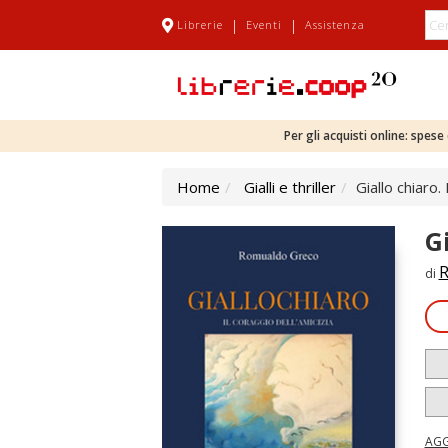
|
|
Librerie
Eventi
Assistenza
Per gli acquisti online: spes
Home
Gialli e thriller
Giallo chiaro. 
Gi
R
di
AGG