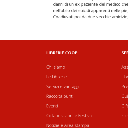
danni di un ex paziente del medico ch
circondato dal mare e dalla natur
nell'oblio dei suicidi apparenti nelle pi
mentis". Non mancano i colpi di scena che 
Coadiuvati poi da due vecchie amicizie,
LIBRERIE.COOP
SE
Chi siamo
Ass
Le Librerie
Lib
Servizi e vantaggi
Pre
Raccolta punti
Gui
Eventi
Gif
Collaborazioni e Festival
Isc
Notizie e Area stampa