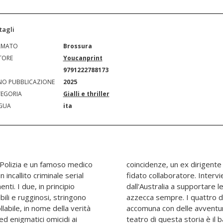
tagli
RMATO
Brossura
TORE
Youcanprint
N
9791222788173
O PUBBLICAZIONE
2025
EGORIA
Gialli e thriller
GUA
ita
 Polizia e un famoso medico
ato liceo scientifico e il suo
 incallito criminale serial
no un chimico premio Nobel
nti. I due, in principio
medico luminare, che ci
ili e rugginosi, stringono
re alla giusta causa che li
labile, in nome della verità
tanto quanto rischiose. Il
 ed enigmatici omicidi ai
, l'antica terra Japigia,