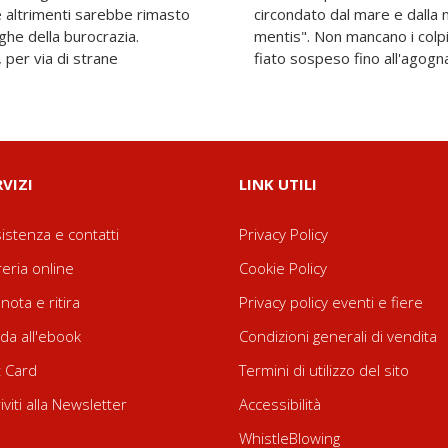
e altrimenti sarebbe rimasto
a ma anche di rare "forma
eghe della burocrazia.
terranno il lettore col
 per via di strane
fiato sospeso fino all'agogn
RVIZI
LINK UTILI
istenza e contatti
Privacy Policy
reria online
Cookie Policy
nota e ritira
Privacy policy eventi e fiere
da all'ebook
Condizioni generali di vendita
t Card
Termini di utilizzo del sito
riviti alla Newsletter
Accessibilità
WhistleBlowing