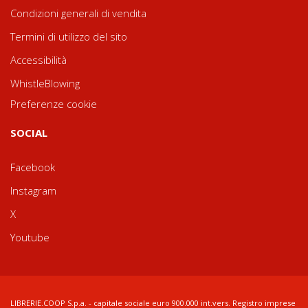
Condizioni generali di vendita
Termini di utilizzo del sito
Accessibilità
WhistleBlowing
Preferenze cookie
SOCIAL
Facebook
Instagram
X
Youtube
LIBRERIE.COOP S.p.a. - capitale sociale euro 900.000 int.vers. Registro imprese