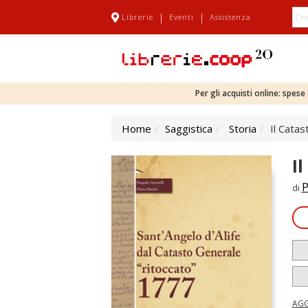
|
|
Librerie
Eventi
Assistenza
Per gli acquisti online: spes
Home
Saggistica
Storia
Il Catas
I
P
di
AGG