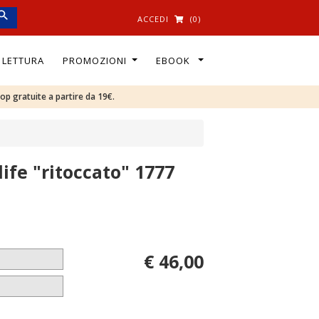
ACCEDI
(0)
I LETTURA
PROMOZIONI
EBOOK
oop gratuite a partire da 19€.
life "ritoccato" 1777
€ 46,00