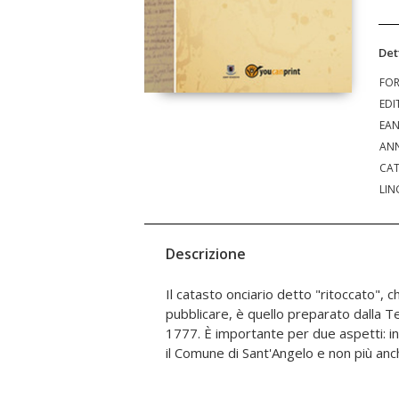
Det
FO
EDI
EA
ANN
CAT
LIN
Descrizione
Il catasto onciario detto "ritoccato", c
giuridicamente era legato, anticipando lo
pubblicare, è quello preparato dalla Te
promiscuità che avvenne nel 1812. In s
1777. È importante per due aspetti: in
il Comune di Sant'Angelo e non più anch