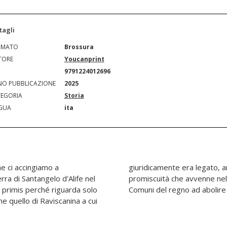
tagli
RMATO
Brossura
TORE
Youcanprint
N
9791224012696
O PUBBLICAZIONE
2025
EGORIA
Storia
GUA
ita
he ci accingiamo a
 scioglimento della
rra di Santangelo d'Alife nel
econda perché fu tra i primi
 primis perché riguarda solo
Comuni del regno ad abolire 
e quello di Raviscanina a cui