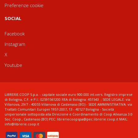
Preferenze cookie
SOCIAL
Facebook
Instagram
X
Youtube
LIBRERIE.COOP S.p.a. - capitale sociale euro 900.000 int.vers. Registro imprese
di Bologna, C.F. e P.I.: 02591561200 REA di Bologna: 451543 ; SEDE LEGALE: via
Villanova, 29/7 - 40055 Villanova di Castenaso (BO) - SEDE AMMINISTRATIVA: via
Trattati Comunitari Europei 1957-2007, 13 - 40127 Bologna - Società
unipersonale sottoposta alla Direzione e Coordinamento di Coop Alleanza 3.0
Soc. Coop., Castenaso (BO) PEC: libreriecoopspa@pec.librerie.coop.it MAIL:
info@librerie.coop.it