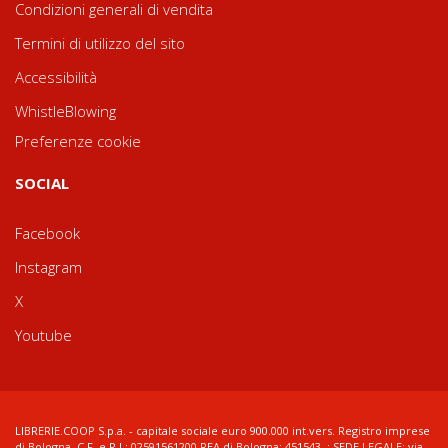
Condizioni generali di vendita
Termini di utilizzo del sito
Accessibilità
WhistleBlowing
Preferenze cookie
SOCIAL
Facebook
Instagram
X
Youtube
LIBRERIE.COOP S.p.a. - capitale sociale euro 900.000 int.vers. Registro imprese
di Bologna, C.F. e P.I.: 02591561200 REA di Bologna: 451543 ; SEDE LEGALE: via