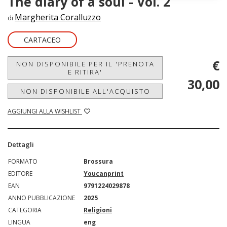
The diary of a soul - Vol. 2
Margherita Coralluzzo
di
CARTACEO
€
NON DISPONIBILE PER IL 'PRENOTA
E RITIRA'
30,00
NON DISPONIBILE ALL'ACQUISTO
AGGIUNGI ALLA WISHLIST
Dettagli
FORMATO
Brossura
EDITORE
Youcanprint
EAN
9791224029878
ANNO PUBBLICAZIONE
2025
CATEGORIA
Religioni
LINGUA
eng