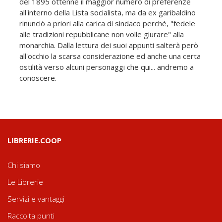
del 1895 ottenne il maggior numero di preferenze
all'interno della Lista socialista, ma da ex garibaldino
rinunciò a priori alla carica di sindaco perché, "fedele
alle tradizioni repubblicane non volle giurare" alla
monarchia. Dalla lettura dei suoi appunti salterà però
all'occhio la scarsa considerazione ed anche una certa
ostilità verso alcuni personaggi che qui... andremo a
conoscere.
LIBRERIE.COOP
Chi siamo
Le Librerie
Servizi e vantaggi
Raccolta punti