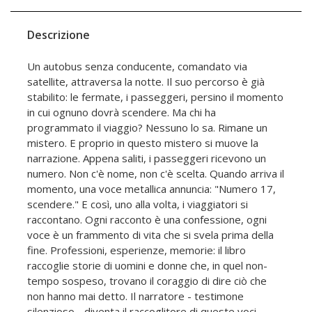
Descrizione
Un autobus senza conducente, comandato via
satellite, attraversa la notte. Il suo percorso è già
stabilito: le fermate, i passeggeri, persino il momento
in cui ognuno dovrà scendere. Ma chi ha
programmato il viaggio? Nessuno lo sa. Rimane un
mistero. E proprio in questo mistero si muove la
narrazione. Appena saliti, i passeggeri ricevono un
numero. Non c'è nome, non c'è scelta. Quando arriva il
momento, una voce metallica annuncia: "Numero 17,
scendere." E così, uno alla volta, i viaggiatori si
raccontano. Ogni racconto è una confessione, ogni
voce è un frammento di vita che si svela prima della
fine. Professioni, esperienze, memorie: il libro
raccoglie storie di uomini e donne che, in quel non-
tempo sospeso, trovano il coraggio di dire ciò che
non hanno mai detto. Il narratore - testimone
silenzioso - diventa il raccoglitore di queste voci