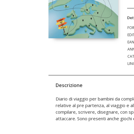
Det
FO
EDI
EA
ANN
CAT
LIN
Descrizione
Diario di viaggio per bambini da compl
intrattenere i bambini. Adatto per viaggi
relative al pre partenza, al viaggio e a
Un bel modo per conservare i ricordi dei 
compilare, scrivere, disegnare, con spa
attaccare. Sono presenti anche giochi 