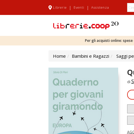
|
|
Librerie
Eventi
Assistenza
Per gli acquisti online: spes
Home
Bambini e Ragazzi
Saggi pe
Q
S
di
AGG