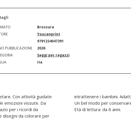
tagli
RMATO
Brossura
TORE
Youcanprint
N
9791224047391
O PUBBLICAZIONE
2026
EGORIA
Saggi per ragazzi
GUA
ita
etare. Con attività guidate
 fino a 14 giorni in Europa.
lle emozioni vissute. Da
nostri giovani giramondo.
zio per i ricordi da
Età di lettura: da 6 anni.
e disegni da colorare per