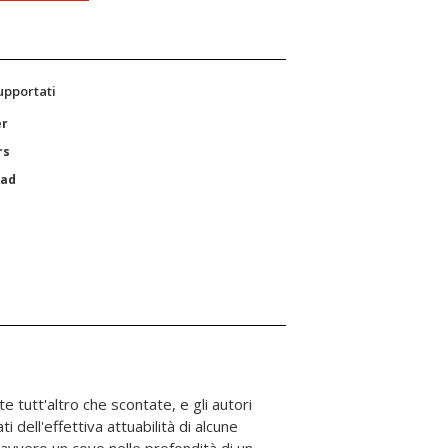
supportati
er
rs
Pad