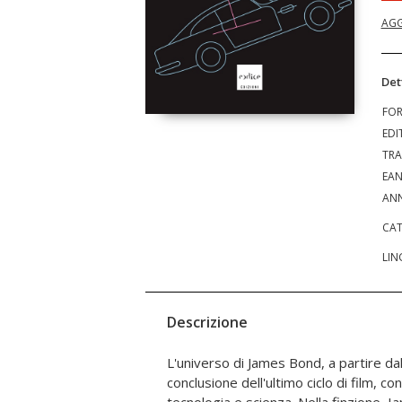
AGG
Det
FO
EDI
TRA
EA
ANN
CAT
LIN
Descrizione
L'universo di James Bond, a partire dal 
chiuso un libro, hanno risposte tutt'altro ch
conclusione dell'ultimo ciclo di film, co
non di rado si sono spaventati dell'effe