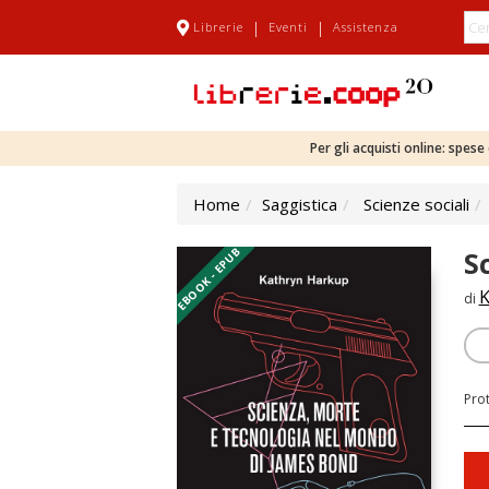
|
|
Librerie
Eventi
Assistenza
Per gli acquisti online: spes
Home
Saggistica
Scienze sociali
EBOOK - EPUB
S
K
di
Pro