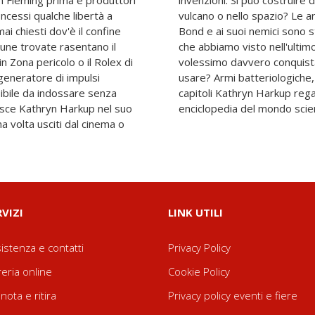
an Fleming prima e produttori
n covo nelle profondità di un
ncessi qualche libertà a
amo visto in mano a James
ai chiesti dov'è il confine
ero sviluppate? I nanobot
lcune trovate rasentano il
 esistono davvero? E se
n Zona pericolo o il Rolex di
ondo, cosa sarebbe meglio
 generatore di impulsi
i micidiali? In 25 brevi
ibile da indossare senza
e una piccola ma esaustiva
risce Kathryn Harkup nel suo
enciclopedia del mondo scien
a volta usciti dal cinema o
RVIZI
LINK UTILI
istenza e contatti
Privacy Policy
reria online
Cookie Policy
nota e ritira
Privacy policy eventi e fiere