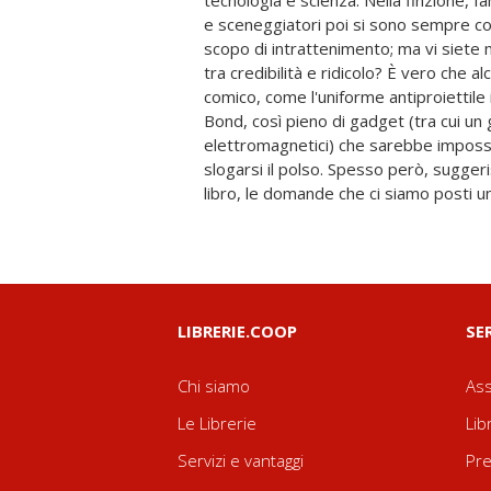
tecnologia e scienza. Nella finzione, I
invenzioni. Si può costruire davvero u
e sceneggiatori poi si sono sempre co
vulcano o nello spazio? Le armi che abbi
scopo di intrattenimento; ma vi siete m
Bond e ai suoi nemici sono state davv
tra credibilità e ridicolo? È vero che a
che abbiamo visto nell'ultimo film
comico, come l'uniforme antiproiettile i
volessimo davvero conquistare il m
Bond, così pieno di gadget (tra cui un
usare? Armi batteriologiche, bombe o velen
elettromagnetici) che sarebbe imposs
capitoli Kathryn Harkup regala al lettor
slogarsi il polso. Spesso però, sugge
libro, le domande che ci siamo posti un
LIBRERIE.COOP
SE
Chi siamo
Ass
Le Librerie
Lib
Servizi e vantaggi
Pre