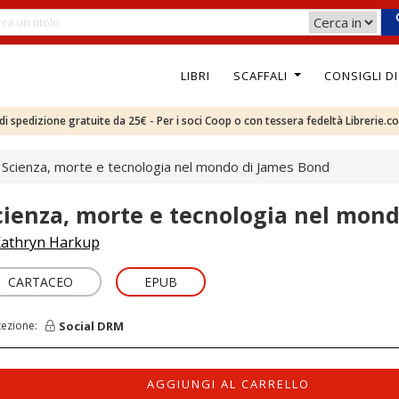
LIBRI
SCAFFALI
CONSIGLI D
e di spedizione gratuite da 25€ - Per i soci Coop o con tessera fedeltà Librerie.c
Scienza, morte e tecnologia nel mondo di James Bond
cienza, morte e tecnologia nel mon
athryn Harkup
CARTACEO
EPUB
Social DRM
tezione:
AGGIUNGI AL CARRELLO