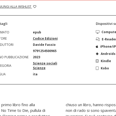
IUNGI ALLA WISHLIST
tagli
Dispositivi 
Comput
RMATO
epub
TORE
Codice Edizioni
E-Reade
DUTTORI
Davide Fassio
iPhone/i
N
9791254500965
Androids
O PUBBLICAZIONE
2023
Kindle
Scienze sociali
EGORIA
Scienze
Kobo
GUA
ita
primo libro fino alla
e scontate, e gli autori
n No Time to Die, pullula di
ttiva attuabilità di alcune