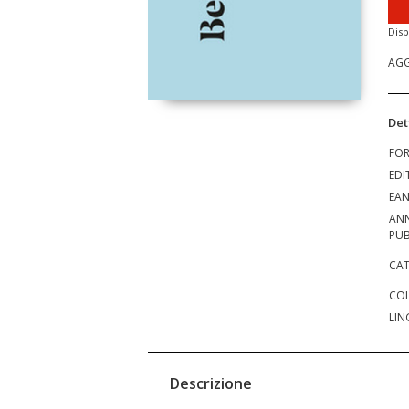
Disp
AGG
Det
FO
EDI
EA
AN
PUB
CAT
COL
LIN
Descrizione