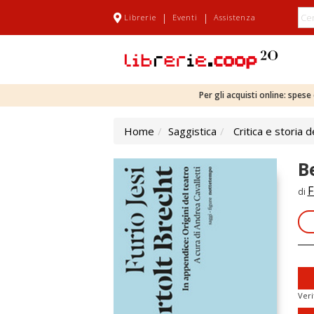
|
|
Librerie
Eventi
Assistenza
Per gli acquisti online: spes
Home
Saggistica
Critica e storia d
B
F
di
Veri