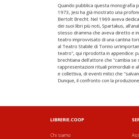
Quando pubblica questa monografia per
la tecnica registica di Brecht configu
1973, Jesi ha già mostrato una profonda
ricerca jesiana: un laboratorio di pensi
Bertolt Brecht. Nel 1969 aveva dedicat
della rivolta come "sospensione del tem
dei suoi libri più noti, Spartakus, all'an
cui ruoterà la cruciale definizione de
stesso dramma che aveva diretto e in
Tempo della festa - e la messa in discuss
teatro improvvisato di una cantina tor
nella cultura dominante borghese (
al Teatro Stabile di Torino un'important
destra"). Al centro del discorso ris
teatro", qui riprodotta in appendice: 
posizione dell'intellettuale che "si imp
brechtiana dell'attore che "cambia se st
solo nella misura in cui può verificare
rappresentazioni rituali primordiali e a
del suo 'mestiere'": una rigorosa a
e collettiva, di eventi mitici che "salvan
drammaturgo e il mitologo, rendendo i t
Dunque, il confronto con la produzione
LIBRERIE.COOP
SE
Chi siamo
Ass