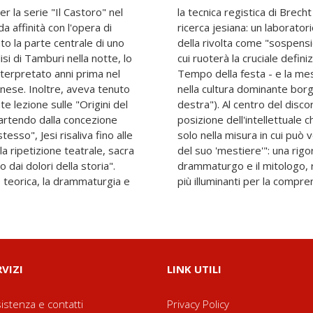
 la serie "Il Castoro" nel
ra uno dei fili rossi della
 affinità con l'opera di
ero da cui emergono l'idea
o la parte centrale di uno
po storico" - il cardine su
alisi di Tamburi nella notte, lo
lla "macchina mitologica" nel
terpretato anni prima nel
ione del ruolo dell'artista
inese. Inoltre, aveva tenuto
o, potremmo chiosare, "di
e lezione sulle "Origini del
alta infatti la drammatica
partendo dalla concezione
egna nella lotta di classe
esso", Jesi risaliva fino alle
 la possibilità del contributo
lla ripetizione teatrale, sacra
utocritica accomuna così il
o dai dolori della storia".
esti qui riproposti ancora
 teorica, la drammaturgia e
più illuminanti per la compre
RVIZI
LINK UTILI
istenza e contatti
Privacy Policy