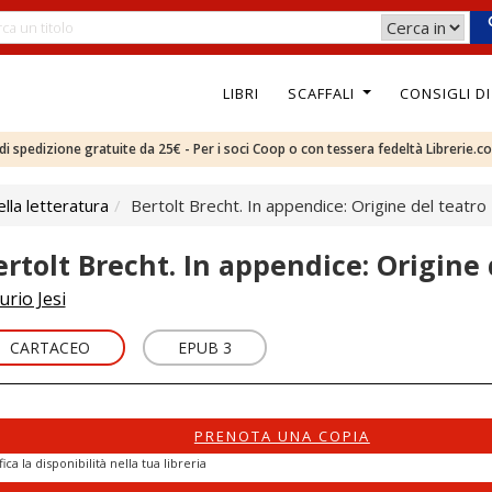
LIBRI
SCAFFALI
CONSIGLI D
e di spedizione gratuite da 25€ - Per i soci Coop o con tessera fedeltà Librerie.c
ella letteratura
Bertolt Brecht. In appendice: Origine del teatro
ertolt Brecht. In appendice: Origine 
urio Jesi
CARTACEO
EPUB 3
PRENOTA UNA COPIA
fica la disponibilità nella tua libreria