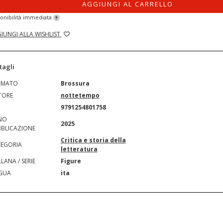
AGGIUNGI AL CARRELLO
onibilità immediata
?
IUNGI ALLA WISHLIST
tagli
RMATO
Brossura
TORE
nottetempo
N
9791254801758
NO
2025
BLICAZIONE
Critica e storia della
EGORIA
letteratura
LANA / SERIE
Figure
GUA
ita