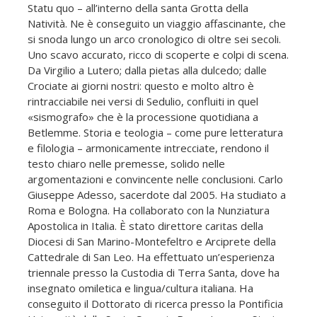
Statu quo – all’interno della santa Grotta della
Natività. Ne è conseguito un viaggio affascinante, che
si snoda lungo un arco cronologico di oltre sei secoli.
Uno scavo accurato, ricco di scoperte e colpi di scena.
Da Virgilio a Lutero; dalla pietas alla dulcedo; dalle
Crociate ai giorni nostri: questo e molto altro è
rintracciabile nei versi di Sedulio, confluiti in quel
«sismografo» che è la processione quotidiana a
Betlemme. Storia e teologia – come pure letteratura
e filologia – armonicamente intrecciate, rendono il
testo chiaro nelle premesse, solido nelle
argomentazioni e convincente nelle conclusioni. Carlo
Giuseppe Adesso, sacerdote dal 2005. Ha studiato a
Roma e Bologna. Ha collaborato con la Nunziatura
Apostolica in Italia. È stato direttore caritas della
Diocesi di San Marino-Montefeltro e Arciprete della
Cattedrale di San Leo. Ha effettuato un’esperienza
triennale presso la Custodia di Terra Santa, dove ha
insegnato omiletica e lingua/cultura italiana. Ha
conseguito il Dottorato di ricerca presso la Pontificia