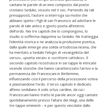
cantano le parole di un inno composto dal poeta
cristiano Sedulio, vissuto nel V sec. Partendo da tali
presupposti, l’autore si interroga sui motivi che
abbiano spinto i Figli di san Francesco ad adottare le
parole di tale antico e ignoto poeta all’interno
dell’ordo. Nei tre capitoli che lo compongono, lo
studio si sofferma dapprima su Sedulio. Ne tratteggia
l’identità storica e ne analizza la produzione poetica,
dalla quale emerge una solida ortodossia nicena, che
ha meritato a Sedulio l’elogio di «evangelista del
verso», «poeta verax» e «scrittore cattolico». Il
secondo capitolo ricostruisce in sei tappe le intricate
vicende storiche che hanno caratterizzato l’arrivo e la
permanenza dei Francescani in Betlemme,
influenzando così il percorso della processione votiva
e plasmandone l’ordo. Il terzo capitolo è dedicato
all’inno seduliano A solis ortus cardine, da cui i
Francescani hanno tratto le parole ancor oggi cantate
quotidianamente presso l’altare dei Magi, una delle
tre tappe eminenti – e per questo vincolate dallo