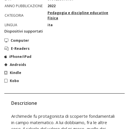
ANNO PUBBLICAZIONE
2022
Pedagogia e discipline educative
CATEGORIA
Fisica
LINGUA
ita
Dispositivi supportati
Computer
E-Readers
iPhone/iPad
Androids
Kindle
Kobo
Descrizione
Archimede fu protagonista di scoperte fondamentali
in campo matematico. A lui dobbiamo, fra le altre
cose, il calcolo del valore del pi greco, quello dei