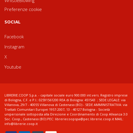
WhistleBlowing
Preferenze cookie
SOCIAL
Facebook
Instagram
X
Youtube
LIBRERIE.COOP S.p.a. - capitale sociale euro 900.000 int.vers. Registro imprese
di Bologna, C.F. e P.I.: 02591561200 REA di Bologna: 451543 ; SEDE LEGALE: via
Villanova, 29/7 - 40055 Villanova di Castenaso (BO) - SEDE AMMINISTRATIVA: via
Trattati Comunitari Europei 1957-2007, 13 - 40127 Bologna - Società
unipersonale sottoposta alla Direzione e Coordinamento di Coop Alleanza 3.0
Soc. Coop., Castenaso (BO) PEC: libreriecoopspa@pec.librerie.coop.it MAIL:
info@librerie.coop.it