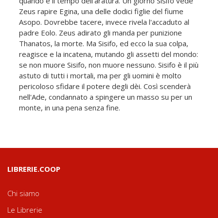
quando è il tempo dell'aratura. Un giorno Sisifo vede
Zeus rapire Egina, una delle dodici figlie del fiume
Asopo. Dovrebbe tacere, invece rivela l'accaduto al
padre Eolo. Zeus adirato gli manda per punizione
Thanatos, la morte. Ma Sisifo, ed ecco la sua colpa,
reagisce e la incatena, mutando gli assetti del mondo:
se non muore Sisifo, non muore nessuno. Sisifo è il più
astuto di tutti i mortali, ma per gli uomini è molto
pericoloso sfidare il potere degli dèi. Così scenderà
nell'Ade, condannato a spingere un masso su per un
monte, in una pena senza fine.
LIBRERIE.COOP
Chi siamo
Le Librerie