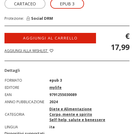
CARTACEO
EPUB 3
Social DRM
Protezione:
€
AGGIUNGI AL CARRELLO
17,99
AGGIUNGI ALLA WISHLIST
Dettagli
FORMATO
epub 3
EDITORE
mylife
EAN
9791255030089
ANNO PUBBLICAZIONE
2024
Diete e Alimentazione
CATEGORIA
Corpo, mente e spirito
Self-help, salute e benessere
LINGUA
ita
Dispositivi supportati