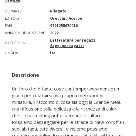
Dettagli
FORMATO
Rilegato
EDITORE
Orecchio Acerbo
EAN
9791255070016
ANNO PUBBLICAZIONE
2022
Letteratura per ragazzi
CATEGORIA
Saggi per ragazzi
LINGUA
ita
Descrizione
Un libro che è tante cose contemporaneamente: un
gioco per costruirsi una propria metropoli in
miniatura, il racconto di cosa sia oggi la Grande Mela,
una riflessione sulla bellezza e la ricchezza di colori
che c'è nel melting pot di persone e culture.
Possiamo passeggiare per le strade di New York fra i
suoi abitanti, tutti diversi, e insieme possiamo
costruire modellini di parti importanti della città: case,