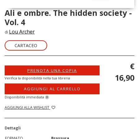
Ali e ombre. The hidden society -
Vol. 4
Lou Archer
di
CARTACEO
€
PRENOTA UNA COPIA
16,90
Verifica la disponibilità nella tua libreria
AGGIUNGI AL CARRELLO
Disponibilità immediata
?
AGGIUNGI ALLA WISHLIST
Dettagli
FORMATO
Brossura