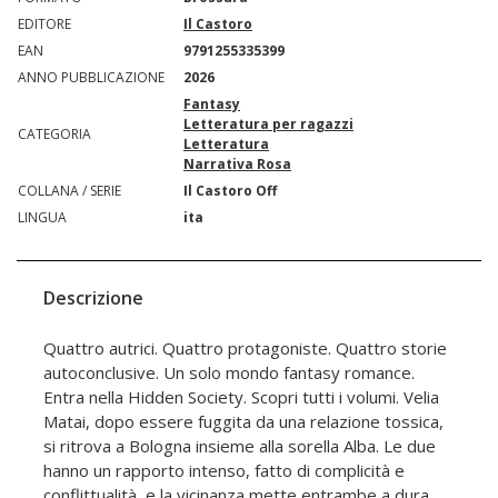
EDITORE
Il Castoro
EAN
9791255335399
ANNO PUBBLICAZIONE
2026
Fantasy
Letteratura per ragazzi
CATEGORIA
Letteratura
Narrativa Rosa
COLLANA / SERIE
Il Castoro Off
LINGUA
ita
Descrizione
Quattro autrici. Quattro protagoniste. Quattro storie
autoconclusive. Un solo mondo fantasy romance.
Entra nella Hidden Society. Scopri tutti i volumi. Velia
Matai, dopo essere fuggita da una relazione tossica,
si ritrova a Bologna insieme alla sorella Alba. Le due
hanno un rapporto intenso, fatto di complicità e
conflittualità, e la vicinanza mette entrambe a dura