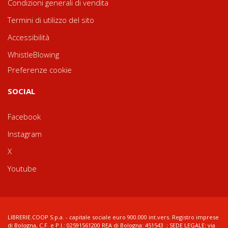
Condizioni generali di vendita
Termini di utilizzo del sito
Accessibilità
WhistleBlowing
Preferenze cookie
SOCIAL
Facebook
Instagram
X
Youtube
LIBRERIE.COOP S.p.a. - capitale sociale euro 900.000 int.vers. Registro imprese
di Bologna, C.F. e P.I.: 02591561200 REA di Bologna: 451543 ; SEDE LEGALE: via