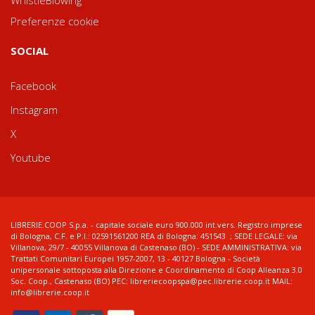
Preferenze cookie
SOCIAL
Facebook
Instagram
X
Youtube
LIBRERIE.COOP S.p.a. - capitale sociale euro 900.000 int.vers. Registro imprese
di Bologna, C.F. e P.I.: 02591561200 REA di Bologna: 451543 ; SEDE LEGALE: via
Villanova, 29/7 - 40055 Villanova di Castenaso (BO) - SEDE AMMINISTRATIVA: via
Trattati Comunitari Europei 1957-2007, 13 - 40127 Bologna - Società
unipersonale sottoposta alla Direzione e Coordinamento di Coop Alleanza 3.0
Soc. Coop., Castenaso (BO) PEC: libreriecoopspa@pec.librerie.coop.it MAIL:
info@librerie.coop.it