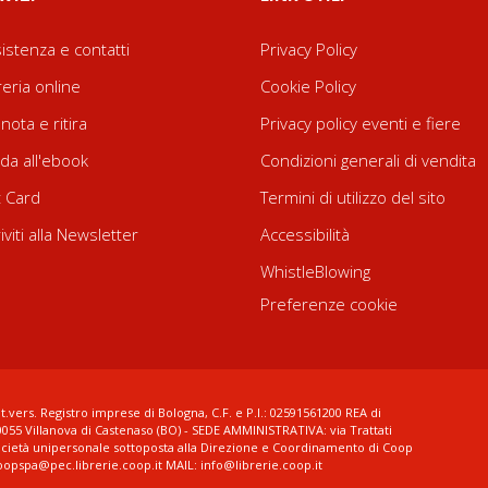
istenza e contatti
Privacy Policy
reria online
Cookie Policy
nota e ritira
Privacy policy eventi e fiere
da all'ebook
Condizioni generali di vendita
t Card
Termini di utilizzo del sito
riviti alla Newsletter
Accessibilità
WhistleBlowing
Preferenze cookie
t.vers. Registro imprese di Bologna, C.F. e P.I.: 02591561200 REA di
0055 Villanova di Castenaso (BO) - SEDE AMMINISTRATIVA: via Trattati
ocietà unipersonale sottoposta alla Direzione e Coordinamento di Coop
coopspa@pec.librerie.coop.it MAIL: info@librerie.coop.it