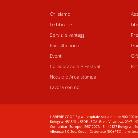
Chi siamo
Ass
Le Librerie
Lib
Servizi e vantaggi
Pre
Raccolta punti
Gui
Eventi
Gif
Collaborazioni e Festival
Isc
Notizie e Area stampa
Lavora con noi
LIBRERIE.COOP S.p.a. - capitale sociale euro 900.000 in
Bologna: 451543 ; SEDE LEGALE: via Villanova, 29/7 - 4
Comunitari Europei 1957-2007, 13 - 40127 Bologna - S
Alleanza 3.0 Soc. Coop., Castenaso (BO) PEC: librerie