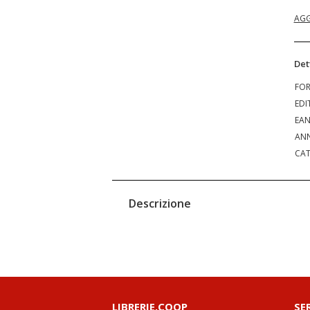
AGG
Det
FO
EDI
EA
ANN
CAT
Descrizione
LIBRERIE.COOP
SE