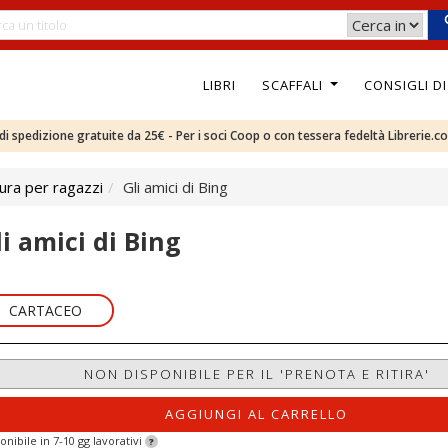
LIBRI
SCAFFALI
CONSIGLI D
e di spedizione gratuite da 25€ - Per i soci Coop o con tessera fedeltà Librerie.c
ura per ragazzi
Gli amici di Bing
li amici di Bing
CARTACEO
NON DISPONIBILE PER IL 'PRENOTA E RITIRA'
AGGIUNGI AL CARRELLO
onibile in 7-10 gg lavorativi
?