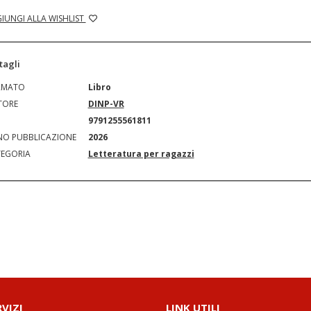
IUNGI ALLA WISHLIST
tagli
RMATO
Libro
TORE
DINP-VR
N
9791255561811
O PUBBLICAZIONE
2026
EGORIA
Letteratura per ragazzi
RVIZI
LINK UTILI