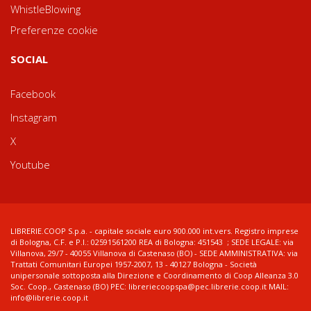
WhistleBlowing
Preferenze cookie
SOCIAL
Facebook
Instagram
X
Youtube
LIBRERIE.COOP S.p.a. - capitale sociale euro 900.000 int.vers. Registro imprese
di Bologna, C.F. e P.I.: 02591561200 REA di Bologna: 451543 ; SEDE LEGALE: via
Villanova, 29/7 - 40055 Villanova di Castenaso (BO) - SEDE AMMINISTRATIVA: via
Trattati Comunitari Europei 1957-2007, 13 - 40127 Bologna - Società
unipersonale sottoposta alla Direzione e Coordinamento di Coop Alleanza 3.0
Soc. Coop., Castenaso (BO) PEC: libreriecoopspa@pec.librerie.coop.it MAIL:
info@librerie.coop.it