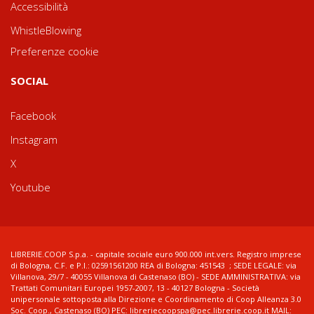
Accessibilità
WhistleBlowing
Preferenze cookie
SOCIAL
Facebook
Instagram
X
Youtube
LIBRERIE.COOP S.p.a. - capitale sociale euro 900.000 int.vers. Registro imprese
di Bologna, C.F. e P.I.: 02591561200 REA di Bologna: 451543 ; SEDE LEGALE: via
Villanova, 29/7 - 40055 Villanova di Castenaso (BO) - SEDE AMMINISTRATIVA: via
Trattati Comunitari Europei 1957-2007, 13 - 40127 Bologna - Società
unipersonale sottoposta alla Direzione e Coordinamento di Coop Alleanza 3.0
Soc. Coop., Castenaso (BO) PEC: libreriecoopspa@pec.librerie.coop.it MAIL: