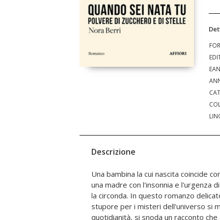
Det
FO
EDI
EA
ANN
CAT
COL
LIN
Descrizione
Una bambina la cui nascita coincide con
cura e condivisione, in cui manine curi
una madre con l'insonnia e l'urgenza 
narrano e nutrono. Mentre il flus
la circonda. In questo romanzo delica
intrecciando il tempo e gli incontri, l'am
stupore per i misteri dell'universo si m
figlia diventa il filo conduttore tra passato
quotidianità, si snoda un racconto che 
al sentimento lieve della nostalgia e dell