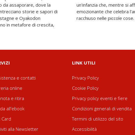
ro da assaporare, dove la
rre via veloce. Un viaggio
intrecciano storie e sapori di
l cambiamento e l'immenso
 castagne e Oyakodon
racchiuso nelle piccole cose.
ano in metafore di crescita,
RVIZI
LINK UTILI
istenza e contatti
Privacy Policy
reria online
Cookie Policy
nota e ritira
Privacy policy eventi e fiere
da all'ebook
Condizioni generali di vendita
t Card
Termini di utilizzo del sito
riviti alla Newsletter
Accessibilità