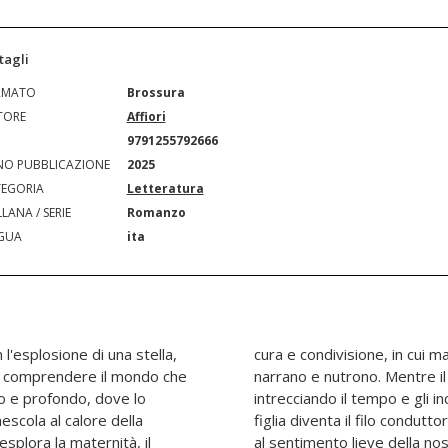
tagli
RMATO
Brossura
TORE
Affiori
N
9791255792666
O PUBBLICAZIONE
2025
EGORIA
Letteratura
LANA / SERIE
Romanzo
GUA
ita
 l'esplosione di una stella,
ose cercano mani sicure che
di comprendere il mondo che
so dei pensieri prosegue
to e profondo, dove lo
ore di una mamma per sua
escola al calore della
, presente e futuro. Fino
esplora la maternità, il
a perdita, riflettendo su