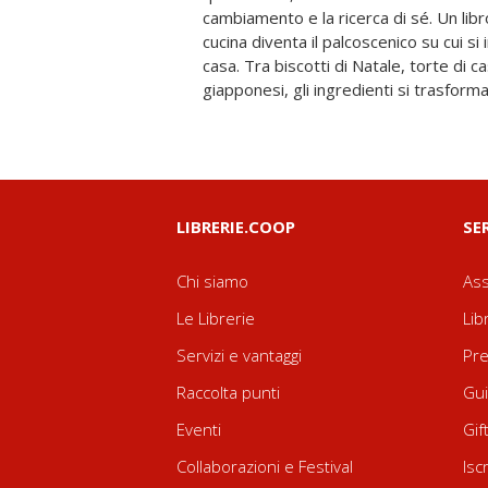
cambiamento e la ricerca di sé. Un lib
un'infanzia che, mentre si afferma, co
cucina diventa il palcoscenico su cui si 
emozionante che celebra l'amore, i
casa. Tra biscotti di Natale, torte di
giapponesi, gli ingredienti si trasform
LIBRERIE.COOP
SE
Chi siamo
Ass
Le Librerie
Lib
Servizi e vantaggi
Pre
Raccolta punti
Gui
Eventi
Gif
Collaborazioni e Festival
Isc