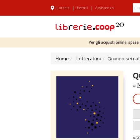
|
|
Librerie
Eventi
Assistenza
Per gli acquisti online: spes
Home
Letteratura
Quando sei nata
Q
N
di
AGG