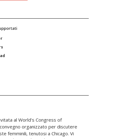
supportati
er
rs
Pad