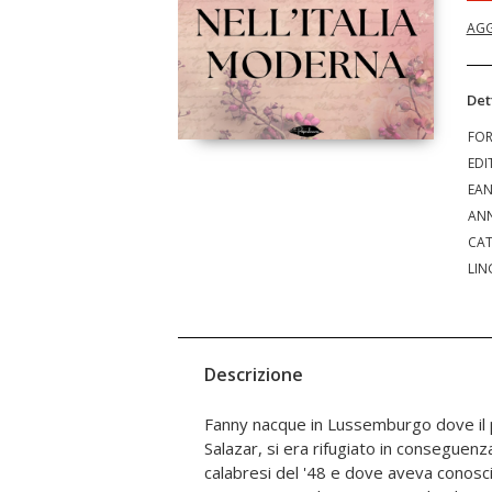
AGG
Det
FO
EDI
EA
ANN
CAT
LIN
Descrizione
Fanny nacque in Lussemburgo dove il p
all'estero. Nel 1893 venne invitat
Salazar, si era rifugiato in conseguenz
Representative Women, un convegno or
calabresi del '48 e dove aveva conos
le problematiche e le conquiste femminili,