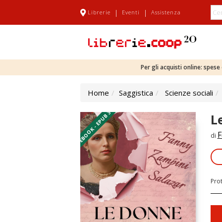
|
|
Librerie
Eventi
Assistenza
Per gli acquisti online: spes
Home
Saggistica
Scienze sociali
EBOOK - EPUB 3
L
F
di
Pro