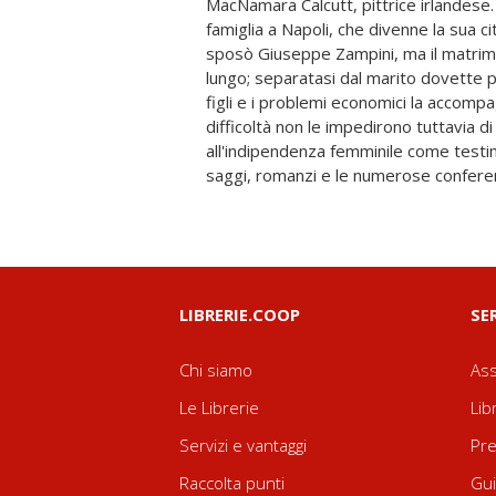
MacNamara Calcutt, pittrice irlandese. 
parteciparono donne provenienti da tu
famiglia a Napoli, che divenne la sua città d'ad
vari aspetti della vita delle donne: istruzion
sposò Giuseppe Zampini, ma il matrimo
soprattutto, riforme sociali. Lì tenn
lungo; separatasi dal marito dovette 
nell'Italia moderna" focalizzandosi su
figli e i problemi economici la accom
progressi dell'istruzione femminile, e rile
difficoltà non le impedirono tuttavia
difficoltà e le opposizioni che le don
all'indipendenza femminile come testimon
nell'intraprendere qualunque attiv
saggi, romanzi e le numerose conferenz
LIBRERIE.COOP
SE
Chi siamo
Ass
Le Librerie
Lib
Servizi e vantaggi
Pre
Raccolta punti
Gui