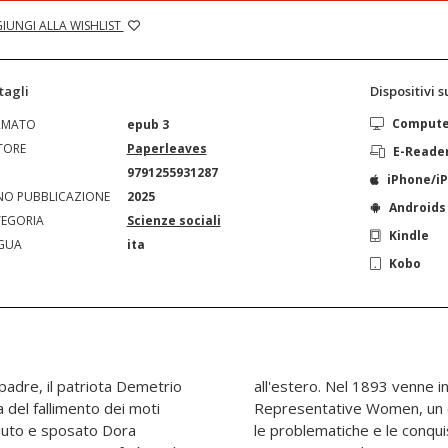
IUNGI ALLA WISHLIST
tagli
Dispositivi 
Comput
RMATO
epub 3
TORE
Paperleaves
E-Reade
N
9791255931287
iPhone/i
O PUBBLICAZIONE
2025
Androids
EGORIA
Scienze sociali
Kindle
GUA
ita
Kobo
adre, il patriota Demetrio
a al World's Congress of
a del fallimento dei moti
ganizzato per discutere
ciuto e sposato Dora
 tenutosi a Chicago. Vi