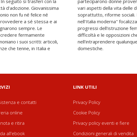
In seguito si trasferì con la
tto il mondo per trattare i
ozione. Giovanissima
e, scienza, arte e,
nio non fu né felice né
e il discorso "Le donne
provvedere a sé stessa e ai
ll'evoluzione culturale e i
pagnarono sempre. Le
vando le limitazioni, le
 di credere fermamente
ne dovevano affrontare
iano i suoi scritti: articoli,
ità al di fuori delle mura
e che tenne, in Italia e
domestiche.
RVIZI
LINK UTILI
istenza e contatti
Privacy Policy
reria online
Cookie Policy
nota e ritira
Privacy policy eventi e fiere
da all'ebook
Condizioni generali di vendita