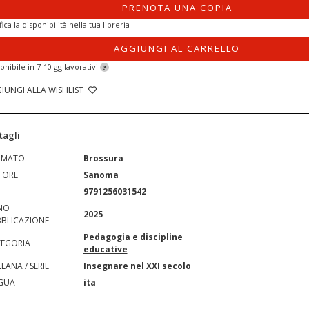
PRENOTA UNA COPIA
fica la disponibilità nella tua libreria
AGGIUNGI AL CARRELLO
onibile in 7-10 gg lavorativi
?
IUNGI ALLA WISHLIST
tagli
RMATO
Brossura
TORE
Sanoma
N
9791256031542
NO
2025
BLICAZIONE
Pedagogia e discipline
EGORIA
educative
LANA / SERIE
Insegnare nel XXI secolo
GUA
ita