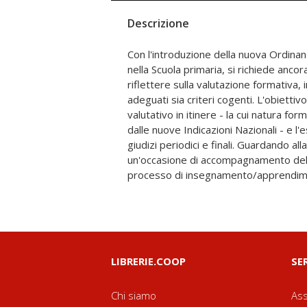
Descrizione
Con l'introduzione della nuova Ordinan
una preziosa guida che chiarisce le 
nella Scuola primaria, si richiede ancor
fornisce suggerimenti operativi a docenti 
riflettere sulla valutazione formativa, 
linea con le Indicazioni Nazionali per il
adeguati sia criteri cogenti. L'obiettivo
testo vengono proposti riferimenti teor
valutativo in itinere - la cui natura f
diversi aspetti del percorso valu
dalle nuove Indicazioni Nazionali - e l'
comunicazione con le famiglie al ruo
giudizi periodici e finali. Guardando al
scolastico, dalla coerenza fra obiettivi didat
un'occasione di accompagnamento del
processo di insegnamento/apprendim
LIBRERIE.COOP
SE
Chi siamo
Ass