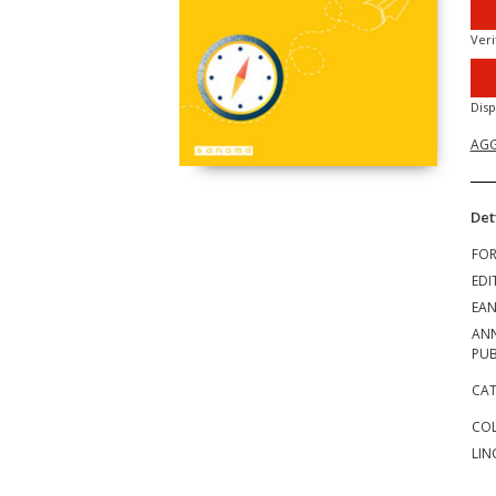
Veri
Disp
AGG
Det
FO
EDI
EA
AN
PUB
CAT
COL
LIN