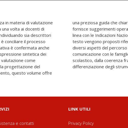
za in materia di valutazione
richieste della normativa e
a una volta ai docenti di
e dirigenti scolastici, in
individuando sia descrittori
 Primo ciclo. All'interno del
 è conciliare il processo
ici ed esempi pratici sui
ormativa è confermata anche
tativo, dal tema della
espressione sintetica dei
lo chiave del dirigente
la valutazione come
tici e valutazione alla
la progettazione del
differenziazione degli strume
ento, questo volume offre
RVIZI
LINK UTILI
istenza e contatti
Privacy Policy