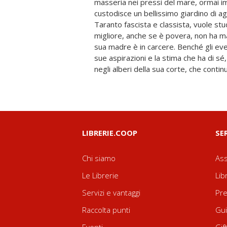
masseria nei pressi del mare, ormai im
l'emancipazione femminile è ancora u
custodisce un bellissimo giardino di ag
l'indipendenza e coltiva il sogno di produ
Taranto fascista e classista, vuole stu
pasticcerie del circondario. Sotto l'om
migliore, anche se è povera, non ha m
donne si riconosceranno anime affini e 
sua madre è in carcere. Benché gli eve
progetto di vita a volte pare fallisca
sue aspirazioni e la stima che ha di sé
negli alberi della sua corte, che conti
LIBRERIE.COOP
SE
Chi siamo
Ass
Le Librerie
Lib
Servizi e vantaggi
Pre
Raccolta punti
Gui