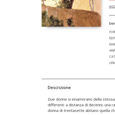
AGG
Det
FO
EDI
EA
ANN
CAT
LIN
Descrizione
Due donne si innamorano della stessa
lei e dopo di lei. Sabella eredita la casa e la
differenti: a distanza di decenni, una r
è stata affidata come servetta sin dall'i
donna di trentasette abitano quella ch
le insegnerà il suo mestiere. Agli albori degl