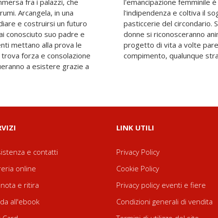
mersa fra i palazzi, che
na chimera, lei sceglie
rumi. Arcangela, in una
rre agrumi canditi per le
diare e costruirsi un futuro
bra del grande cedro, le due
ai conosciuto suo padre e
scopriranno che il proprio
nti mettano alla prova le
, ma se si ama si giunge a
, trova forza e consolazione
compimento, qualunque stra
nueranno a esistere grazie a
RVIZI
LINK UTILI
istenza e contatti
Privacy Policy
reria online
Cookie Policy
nota e ritira
Privacy policy eventi e fiere
da all'ebook
Condizioni generali di vendita