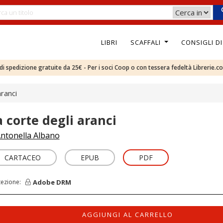
LIBRI
SCAFFALI
CONSIGLI D
e di spedizione gratuite da 25€ - Per i soci Coop o con tessera fedeltà Librerie.c
aranci
a corte degli aranci
ntonella Albano
CARTACEO
EPUB
PDF
Adobe DRM
tezione:
AGGIUNGI AL CARRELLO