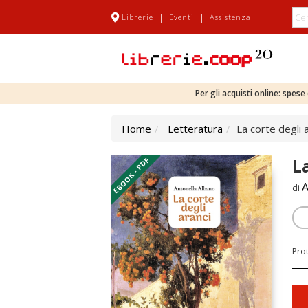
|
|
Librerie
Eventi
Assistenza
Per gli acquisti online: spes
Home
Letteratura
La corte degli 
L
EBOOK - PDF
A
di
Pro