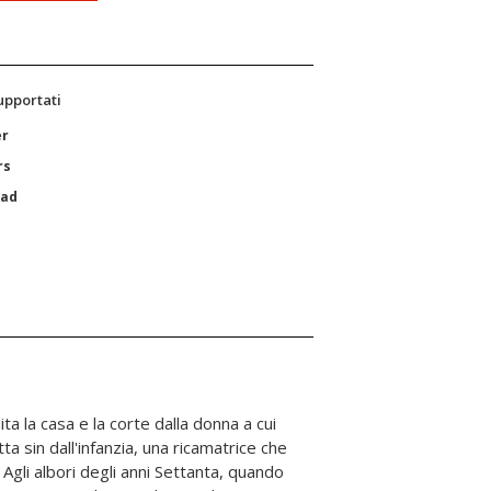
supportati
er
rs
Pad