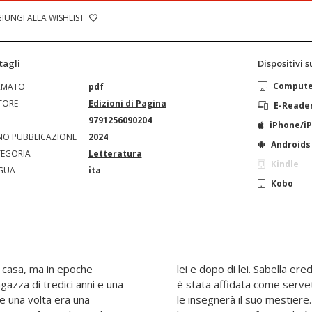
IUNGI ALLA WISHLIST
tagli
Dispositivi 
Comput
RMATO
pdf
TORE
Edizioni di Pagina
E-Reade
N
9791256090204
iPhone/i
O PUBBLICAZIONE
2024
Androids
EGORIA
Letteratura
Kindle
GUA
ita
Kobo
 casa, ma in epoche
 corte dalla donna a cui
agazza di tredici anni e una
nfanzia, una ricamatrice che
e una volta era una
i anni Settanta, quando