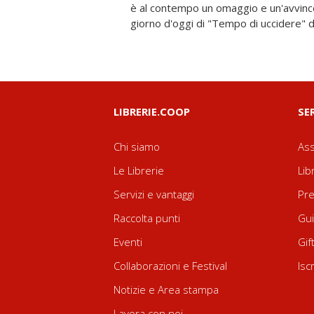
è al contempo un omaggio e un'avvincen
giorno d'oggi di "Tempo di uccidere" d
LIBRERIE.COOP
SE
Chi siamo
Ass
Le Librerie
Lib
Servizi e vantaggi
Pre
Raccolta punti
Gui
Eventi
Gif
Collaborazioni e Festival
Isc
Notizie e Area stampa
Lavora con noi