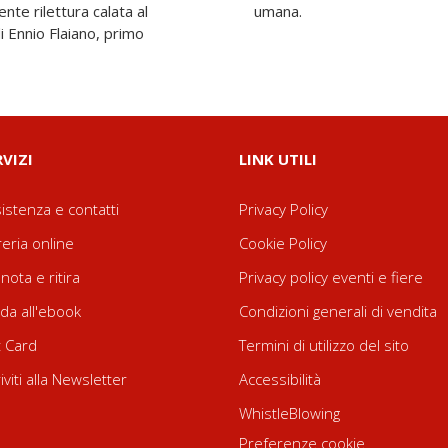
te rilettura calata al
umana.
i Ennio Flaiano, primo
RVIZI
LINK UTILI
istenza e contatti
Privacy Policy
reria online
Cookie Policy
nota e ritira
Privacy policy eventi e fiere
da all'ebook
Condizioni generali di vendita
t Card
Termini di utilizzo del sito
riviti alla Newsletter
Accessibilità
WhistleBlowing
Preferenze cookie