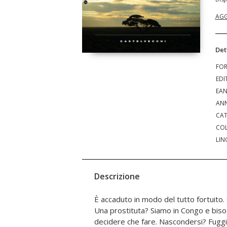
AGG
Det
FO
EDI
EA
ANN
CAT
COL
LIN
Descrizione
È accaduto in modo del tutto fortuito.
romanzo a imporsi allo Strega, nel 1947: 
Una prostituta? Siamo in Congo e bisog
versi dell'Ecclesiaste, proseguendo l'id
decidere che fare. Nascondersi? Fugg
un'opera del tutto autonoma e un sugg