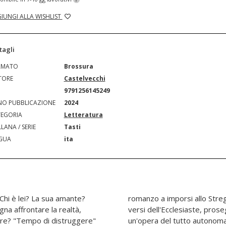
IUNGI ALLA WISHLIST
tagli
RMATO
Brossura
TORE
Castelvecchi
N
9791256145249
O PUBBLICAZIONE
2024
EGORIA
Letteratura
LANA / SERIE
Tasti
GUA
ita
 Chi è lei? La sua amante?
il titolo stesso riprende i
na affrontare la realtà,
eale citazione. Ma è anche
ire? "Tempo di distruggere"
estivo viaggio nella psiche