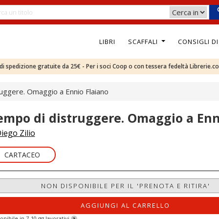
LIBRI
SCAFFALI
CONSIGLI D
e di spedizione gratuite da 25€ - Per i soci Coop o con tessera fedeltà Librerie.c
uggere. Omaggio a Ennio Flaiano
empo di distruggere. Omaggio a Enn
iego Zilio
CARTACEO
NON DISPONIBILE PER IL 'PRENOTA E RITIRA'
AGGIUNGI AL CARRELLO
onibile in 7-10 gg lavorativi
?