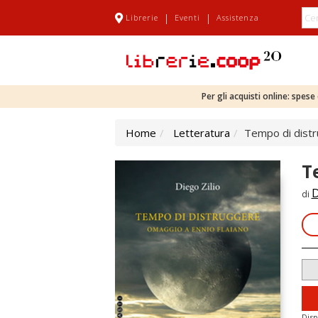
|
|
Librerie
Eventi
Assistenza
Per gli acquisti online: spes
Home
Letteratura
Tempo di distr
T
D
di
Disp