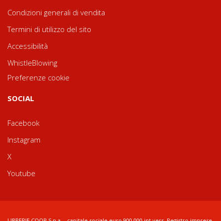
Condizioni generali di vendita
Termini di utilizzo del sito
Accessibilità
WhistleBlowing
Preferenze cookie
SOCIAL
Facebook
Instagram
X
Youtube
LIBRERIE.COOP S.p.a. - capitale sociale euro 900.000 int.vers. Registro imprese