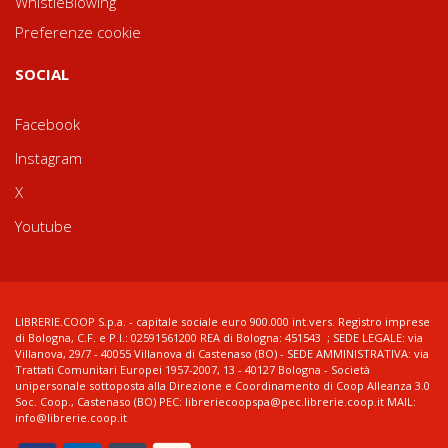
WhistleBlowing
Preferenze cookie
SOCIAL
Facebook
Instagram
X
Youtube
LIBRERIE.COOP S.p.a. - capitale sociale euro 900.000 int.vers. Registro imprese
di Bologna, C.F. e P.I.: 02591561200 REA di Bologna: 451543 ; SEDE LEGALE: via
Villanova, 29/7 - 40055 Villanova di Castenaso (BO) - SEDE AMMINISTRATIVA: via
Trattati Comunitari Europei 1957-2007, 13 - 40127 Bologna - Società
unipersonale sottoposta alla Direzione e Coordinamento di Coop Alleanza 3.0
Soc. Coop., Castenaso (BO) PEC: libreriecoopspa@pec.librerie.coop.it MAIL:
info@librerie.coop.it