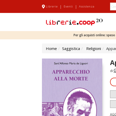
|
|
Librerie
Eventi
Assistenza
Per gli acquisti online: spes
Home
Saggistica
Religioni
Appar
A
G
di
AGG