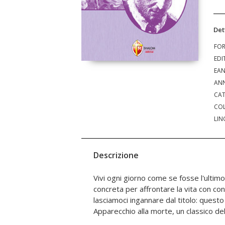
Det
FO
EDI
EA
ANN
CAT
COL
LIN
Descrizione
Vivi ogni giorno come se fosse l'ultim
infatti un libro sulla "fine" ma un manual
concreta per affrontare la vita con c
Gilberto Silvestri ne ha curato una rev
lasciamoci ingannare dal titolo: questo 
Apparecchio alla morte, un classico dell