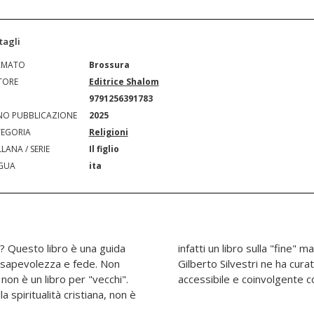
tagli
RMATO
Brossura
TORE
Editrice Shalom
N
9791256391783
O PUBBLICAZIONE
2025
EGORIA
Religioni
LANA / SERIE
Il figlio
GUA
ita
o? Questo libro è una guida
e che parla della vita. Padre
onsapevolezza e fede. Non
isione profonda, rendendolo
non è un libro per "vecchi".
accessibile e coinvolgente c
a spiritualità cristiana, non è