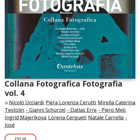
Collana Fotografica Fotografia
vol. 4
Nicolò Ucciardi
Piera Lorenza Cerutti
Mirella Caterina
di
,
,
Testolin
- Gianni Schürzel
- Datlas Erre
- Piero Meli
,
,
,
,
Ingrid Majerikova
Lorena Cerqueti
Natale Carrella
-
,
,
,
José
EPUB