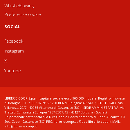
WhistleBlowing
Preferenze cookie
SOCIAL
Facebook
Instagram
X
Youtube
LIBRERIE.COOP S.p.a. - capitale sociale euro 900.000 int.vers. Registro imprese
di Bologna, C.F. e P.I.: 02591561200 REA di Bologna: 451543 ; SEDE LEGALE: via
Villanova, 29/7 - 40055 Villanova di Castenaso (BO) - SEDE AMMINISTRATIVA: via
Trattati Comunitari Europei 1957-2007, 13 - 40127 Bologna - Società
unipersonale sottoposta alla Direzione e Coordinamento di Coop Alleanza 3.0
Soc. Coop., Castenaso (BO) PEC: libreriecoopspa@pec.librerie.coop.it MAIL:
info@librerie.coop.it