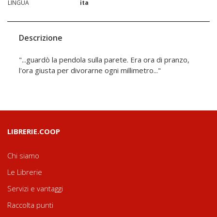
LINGUA
ita
Descrizione
"...guardò la pendola sulla parete. Era ora di pranzo,
l'ora giusta per divorarne ogni millimetro..."
LIBRERIE.COOP
Chi siamo
Le Librerie
Servizi e vantaggi
Raccolta punti