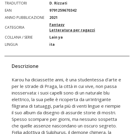
TRADUTTORI
D. Rizzati
EAN
9791259670342
ANNO PUBBLICAZIONE
2021
Fantasy
CATEGORIA
Letteratura per ragazzi
COLLANA / SERIE
Lain ya
LINGUA
ita
Descrizione
Karou ha diciassette anni, è una studentessa d'arte e
per le strade di Praga, la città in cui vive, non passa
inosservata: i suoi capelli sono di un naturale blu
elettrico, la sua pelle è ricoperta da un'intrigante
filigrana di tatuaggi, parla più di venti lingue e riempie
il suo album da disegno di assurde storie di mostri.
Spesso scompare per giorni, ma nessuno sospetta
che quelle assenze nascondano un oscuro segreto.
Figlia adottiva di Sulphurus, il demone chimera, la