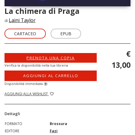
La chimera di Praga
Laini Taylor
di
CARTACEO
EPUB
€
PRENOTA UNA COPIA
13,00
Verifica la disponibilità nella tua libreria
AGGIUNGI AL CARRELLO
Disponibilità immediata
?
AGGIUNGI ALLA WISHLIST
Dettagli
FORMATO
Brossura
EDITORE
Fazi