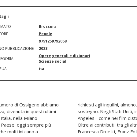
tagli
RMATO
Brossura
TORE
People
N
9791259792068
O PUBBLICAZIONE
2023
Opere generali e dizionari
EGORIA
Scienze sociali
GUA
ita
 numero di Ossigeno abbiamo
 affianca qualche misura di
a, divenuta in questi ultimi
 la fuga da New York e Los
talia, nella Milano
 alle altre metropoli.
l Paese, oggi sempre più
eppe Civati, Laura Campiglio,
che molti iniziano a
n, Marco Tiberi, Marco