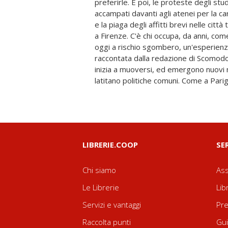
preferirle. E poi, le proteste degli stu
Vassalotti, l'intervista a Federica Caccio
accampati davanti agli atenei per la ca
la @mangiapregasbatty delle Case da i
e la piaga degli affitti brevi nelle citt
del Tartaspiegone di Stefano Tartarotti
a Firenze. C'è chi occupa, da anni, com
ritorno degli alloggi di fortuna di To
oggi a rischio sgombero, un'esperienz
fumetti estratto da Tango di Risuleo e
raccontata dalla redazione di Scomod
con gli scatti dall'occupazione all
inizia a muoversi, ed emergono nuovi 
d'attualità, il tutto splendidamente
latitano politiche comuni. Come a Parigi
LIBRERIE.COOP
SE
Chi siamo
Ass
Le Librerie
Lib
Servizi e vantaggi
Pre
Raccolta punti
Gui