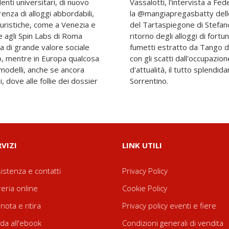
denti universitari, di nuovo
la e quella a Noemi Mariani,
renza di alloggi abbordabili,
ncubo. E ancora, il ritorno
à turistiche, come a Venezia e
, la satira di Lercio.it, il
e agli Spin Labs di Roma
mmaso Faoro, l'inserto a
a di grande valore sociale
 Pronostico, la fotorubrica
o, mentre in Europa qualcosa
a Sapienza, e il cruciverba
modelli, anche se ancora
 illustrato da Raffaele
, dove alle follie dei dossier
Sorrentino.
RVIZI
LINK UTILI
istenza e contatti
Privacy Policy
reria online
Cookie Policy
nota e ritira
Privacy policy eventi e fiere
da all'ebook
Condizioni generali di vendita