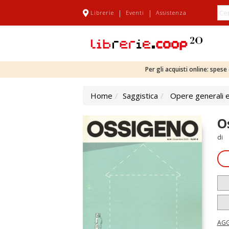
|
|
Librerie
Eventi
Assistenza
Per gli acquisti online: spes
Home
Saggistica
Opere generali e
O
di
AGG