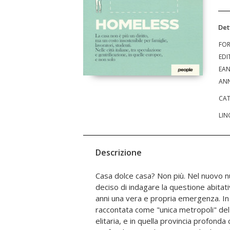
Det
FO
EDI
EA
ANN
CAT
LIN
Descrizione
Casa dolce casa? Non più. Nel nuovo
richiesti agli inquilini, almeno, si
deciso di indagare la questione abitativ
sostegno. Negli Stati Uniti, intanto,
anni una vera e propria emergenza. In I
Angeles - come nei film distopici - si allarga
raccontata come "unica metropoli" de
Oltre ai contributi, tra gli altri, di Gius
elitaria, e in quella provincia profonda 
Francesca Druetti, Franz Foti, Davide Serafi