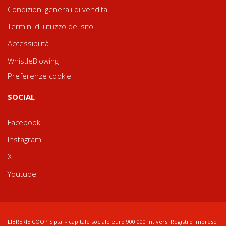
Condizioni generali di vendita
Termini di utilizzo del sito
Accessibilità
WhistleBlowing
Preferenze cookie
SOCIAL
Facebook
Instagram
X
Youtube
LIBRERIE.COOP S.p.a. - capitale sociale euro 900.000 int.vers. Registro imprese