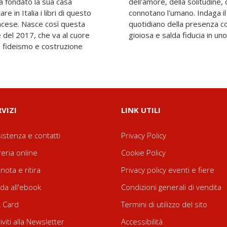
a fondato la sua casa
ria e della grazia che
e in Italia i libri di questo
 della morte e il miracolo
ancese. Nasce così questa
 levità, rivelando la sua
del 2017, che va al cuore
gioiosa e salda fiducia in uno
i fideismo e costruzione
RVIZI
LINK UTILI
istenza e contatti
Privacy Policy
reria online
Cookie Policy
nota e ritira
Privacy policy eventi e fiere
da all'ebook
Condizioni generali di vendita
t Card
Termini di utilizzo del sito
riviti alla Newsletter
Accessibilità