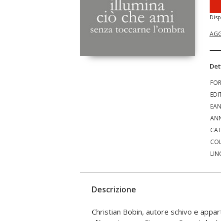
Disp
AGG
Det
FO
EDI
EA
ANN
CAT
COL
LIN
Descrizione
Christian Bobin, autore schivo e appar
ideologica, l'autore parla del suo rapporto 