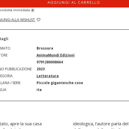
AGGIUNGI AL CARRELLO
onibilità immediata
?
IUNGI ALLA WISHLIST
tagli
RMATO
Brossura
TORE
AnimaMundi Edizioni
N
9791280008664
O PUBBLICAZIONE
2023
EGORIA
Letteratura
LANA / SERIE
Piccole gigantesche cose
GUA
ita
tato, apre la sua casa
con la scrittura, di Dio,