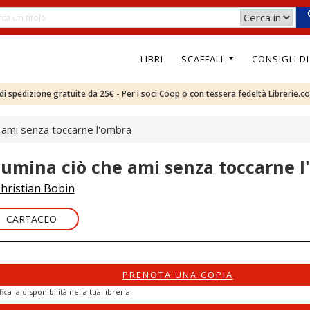
LIBRI
SCAFFALI
CONSIGLI D
e di spedizione gratuite da 25€ - Per i soci Coop o con tessera fedeltà Librerie.c
e ami senza toccarne l'ombra
llumina ciò che ami senza toccarne 
hristian Bobin
CARTACEO
PRENOTA UNA COPIA
fica la disponibilità nella tua libreria