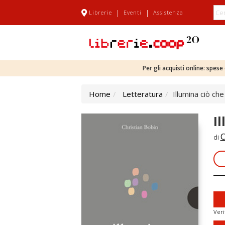
|
|
Librerie
Eventi
Assistenza
Per gli acquisti online: spes
Home
Letteratura
Illumina ciò ch
I
C
di
Veri