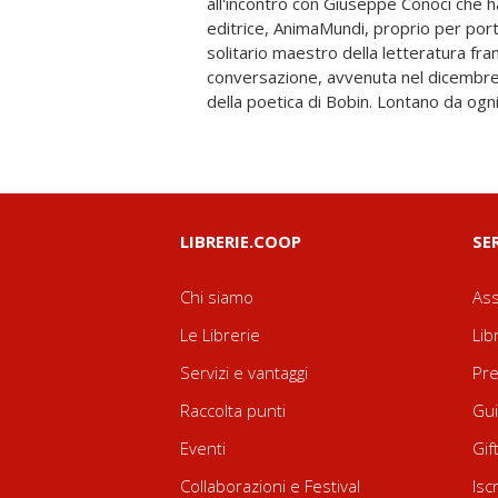
all'incontro con Giuseppe Conoci che h
dell'amore, della solitudine, della mise
editrice, AnimaMundi, proprio per portar
connotano l'umano. Indaga il mistero
solitario maestro della letteratura fr
quotidiano della presenza con poetica
conversazione, avvenuta nel dicembre 
della poetica di Bobin. Lontano da ogn
LIBRERIE.COOP
SE
Chi siamo
Ass
Le Librerie
Lib
Servizi e vantaggi
Pre
Raccolta punti
Gui
Eventi
Gif
Collaborazioni e Festival
Isc