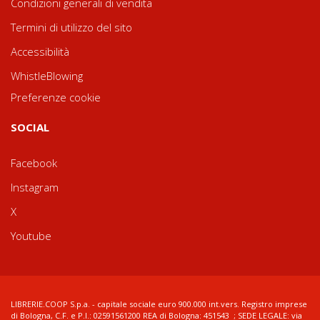
Condizioni generali di vendita
Termini di utilizzo del sito
Accessibilità
WhistleBlowing
Preferenze cookie
SOCIAL
Facebook
Instagram
X
Youtube
LIBRERIE.COOP S.p.a. - capitale sociale euro 900.000 int.vers. Registro imprese
di Bologna, C.F. e P.I.: 02591561200 REA di Bologna: 451543 ; SEDE LEGALE: via