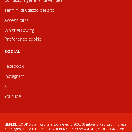
Condizioni generali di vendita
Termini di utilizzo del sito
Accessibilità
WhistleBlowing
Preferenze cookie
SOCIAL
Facebook
Instagram
X
Youtube
LIBRERIE.COOP S.p.a. - capitale sociale euro 900.000 int.vers. Registro imprese
di Bologna, C.F. e P.I.: 02591561200 REA di Bologna: 451543 ; SEDE LEGALE: via