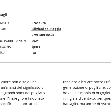
tagli
RMATO
Brossura
TORE
Edizioni del Poggio
N
9791280156525
O PUBBLICAZIONE
2024
EGORIA
Sport
GUA
ita
l cuore non è solo una
ndiali. Un omaggio a una
n'analisi del significato di
 e la grinta, hanno reso la
ai grandi nomi del pugilato
 Un libro che racconta come
one, l'impegno e l'indomita
mini, non solo un luogo di
sacrificio, ha portato il
battaglia, ma anche di riscat