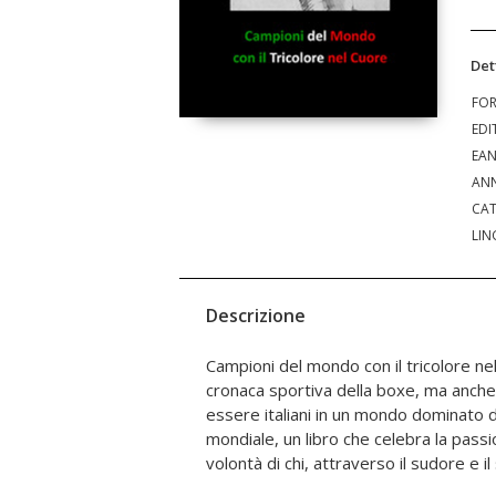
Det
FO
EDI
EA
ANN
CAT
LIN
Descrizione
Campioni del mondo con il tricolore ne
tricolore a brillare sotto i riflettori mo
cronaca sportiva della boxe, ma anche u
generazione di pugili che, con il cuore
essere italiani in un mondo dominato d
boxe un simbolo di orgoglio nazionale.
mondiale, un libro che celebra la passi
il ring sia diventato, per questi uo
volontà di chi, attraverso il sudore e il 