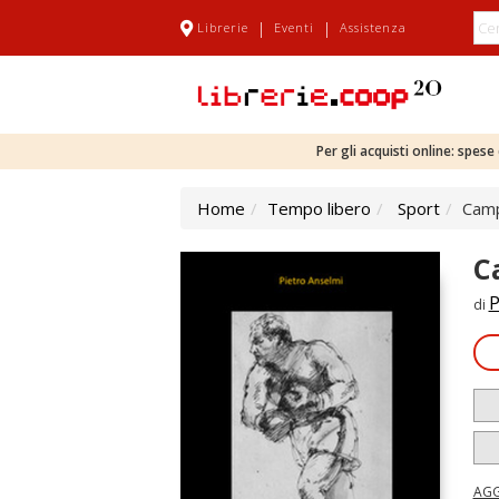
|
|
Librerie
Eventi
Assistenza
Per gli acquisti online: spes
Home
Tempo libero
Sport
Camp
C
P
di
AGG