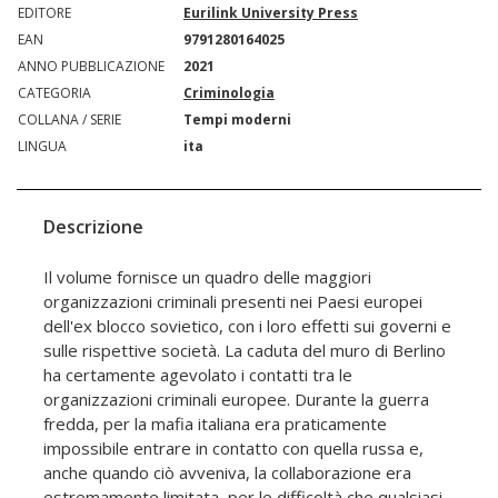
EDITORE
Eurilink University Press
EAN
9791280164025
ANNO PUBBLICAZIONE
2021
CATEGORIA
Criminologia
COLLANA / SERIE
Tempi moderni
LINGUA
ita
Descrizione
Il volume fornisce un quadro delle maggiori
organizzazioni criminali presenti nei Paesi europei
dell'ex blocco sovietico, con i loro effetti sui governi e
sulle rispettive società. La caduta del muro di Berlino
ha certamente agevolato i contatti tra le
organizzazioni criminali europee. Durante la guerra
fredda, per la mafia italiana era praticamente
impossibile entrare in contatto con quella russa e,
anche quando ciò avveniva, la collaborazione era
estremamente limitata, per le difficoltà che qualsiasi