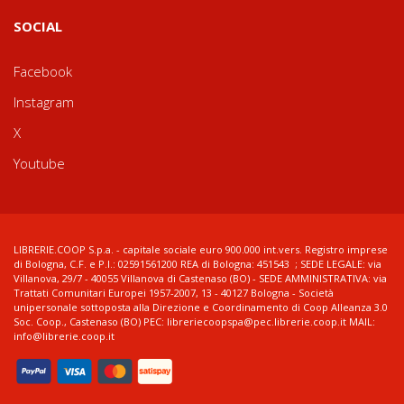
SOCIAL
Facebook
Instagram
X
Youtube
LIBRERIE.COOP S.p.a. - capitale sociale euro 900.000 int.vers. Registro imprese
di Bologna, C.F. e P.I.: 02591561200 REA di Bologna: 451543 ; SEDE LEGALE: via
Villanova, 29/7 - 40055 Villanova di Castenaso (BO) - SEDE AMMINISTRATIVA: via
Trattati Comunitari Europei 1957-2007, 13 - 40127 Bologna - Società
unipersonale sottoposta alla Direzione e Coordinamento di Coop Alleanza 3.0
Soc. Coop., Castenaso (BO) PEC: libreriecoopspa@pec.librerie.coop.it MAIL:
info@librerie.coop.it