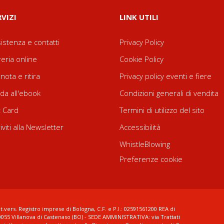
RVIZI
LINK UTILI
istenza e contatti
Privacy Policy
reria online
Cookie Policy
nota e ritira
Privacy policy eventi e fiere
da all'ebook
Condizioni generali di vendita
t Card
Termini di utilizzo del sito
riviti alla Newsletter
Accessibilità
WhistleBlowing
Preferenze cookie
t.vers. Registro imprese di Bologna, C.F. e P.I.: 02591561200 REA di
0055 Villanova di Castenaso (BO) - SEDE AMMINISTRATIVA: via Trattati