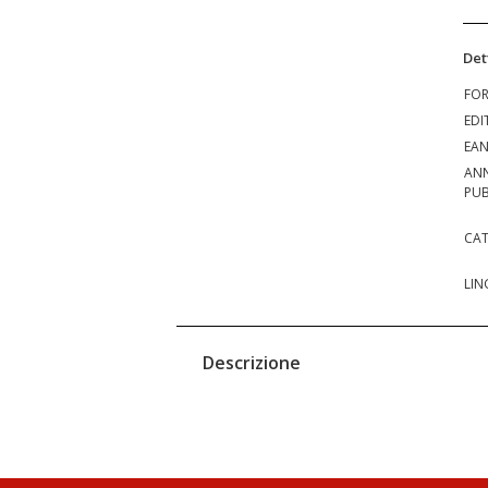
Det
FO
EDI
EA
AN
PUB
CAT
LIN
Descrizione