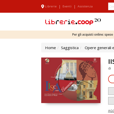
|
|
Librerie
Eventi
Assistenza
Per gli acquisti online: spes
Home
Saggistica
Opere generali e
I
di
AGG