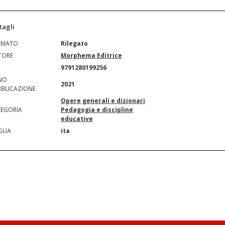
tagli
RMATO
Rilegato
TORE
Morphema Editrice
N
9791280199256
NO
2021
BLICAZIONE
Opere generali e dizionari
EGORIA
Pedagogia e discipline
educative
GUA
ita