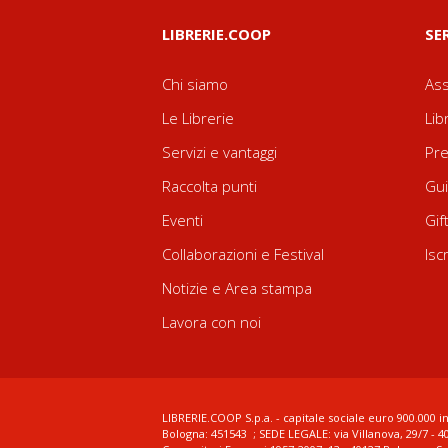
LIBRERIE.COOP
SE
Chi siamo
Ass
Le Librerie
Lib
Servizi e vantaggi
Pre
Raccolta punti
Gui
Eventi
Gif
Collaborazioni e Festival
Isc
Notizie e Area stampa
Lavora con noi
LIBRERIE.COOP S.p.a. - capitale sociale euro 900.000 in
Bologna: 451543 ; SEDE LEGALE: via Villanova, 29/7 - 4