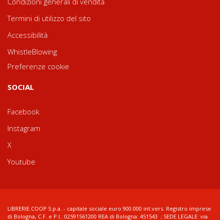
Condizioni generali di vendita
Termini di utilizzo del sito
Accessibilità
WhistleBlowing
Preferenze cookie
SOCIAL
Facebook
Instagram
X
Youtube
LIBRERIE.COOP S.p.a. - capitale sociale euro 900.000 int.vers. Registro imprese
di Bologna, C.F. e P.I.: 02591561200 REA di Bologna: 451543 ; SEDE LEGALE: via