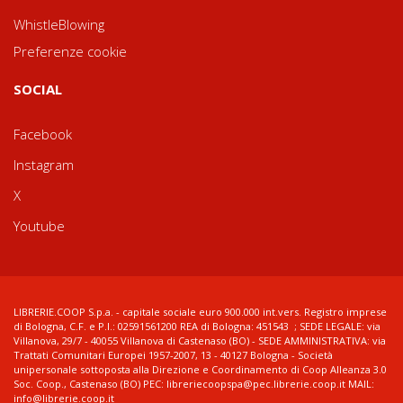
WhistleBlowing
Preferenze cookie
SOCIAL
Facebook
Instagram
X
Youtube
LIBRERIE.COOP S.p.a. - capitale sociale euro 900.000 int.vers. Registro imprese
di Bologna, C.F. e P.I.: 02591561200 REA di Bologna: 451543 ; SEDE LEGALE: via
Villanova, 29/7 - 40055 Villanova di Castenaso (BO) - SEDE AMMINISTRATIVA: via
Trattati Comunitari Europei 1957-2007, 13 - 40127 Bologna - Società
unipersonale sottoposta alla Direzione e Coordinamento di Coop Alleanza 3.0
Soc. Coop., Castenaso (BO) PEC: libreriecoopspa@pec.librerie.coop.it MAIL:
info@librerie.coop.it