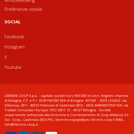
Preferenze cookie
SOCIAL
Facebook
Instagram
X
Youtube
LIBRERIE.COOP S.p.a. - capitale sociale euro 900.000 int.vers. Registro imprese
di Bologna, C.F. e P.I.: 02591561200 REA di Bologna: 451543 ; SEDE LEGALE: via
Villanova, 29/7 - 40055 Villanova di Castenaso (BO) - SEDE AMMINISTRATIVA: via
Trattati Comunitari Europei 1957-2007, 13 - 40127 Bologna - Società
unipersonale sottoposta alla Direzione e Coordinamento di Coop Alleanza 3.0
Soc. Coop., Castenaso (BO) PEC: libreriecoopspa@pec.librerie.coop.it MAIL:
info@librerie.coop.it